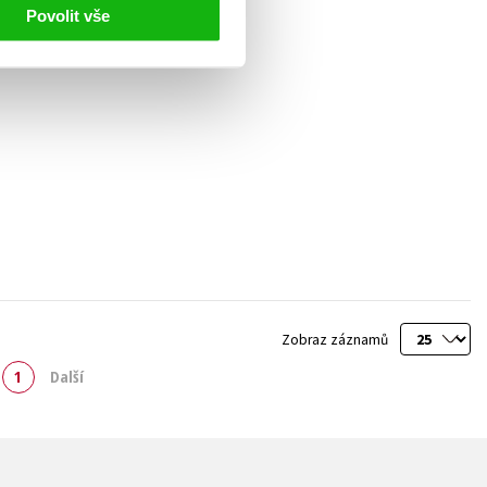
Povolit vše
Zobraz záznamů
1
Další