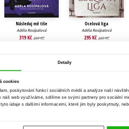
Následuj mě tiše
Ocelová liga
Adéla Rosípalová
Adéla Rosípalová
319 Kč
295 Kč
399 Kč
369 Kč
Do košíku
Do košíku
Detaily
á cookies
klam, poskytování funkcí sociálních médií a analýze naší návšt
k náš web využíváme, sdílíme se svými partnery pro sociální méd
yto údaje s dalšími informacemi, které jim byly poskytnuty, neb