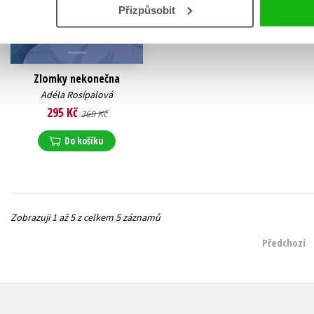
Přizpůsobit
Zlomky nekonečna
Adéla Rosípalová
295 Kč
369 Kč
Do košíku
Zobrazuji 1 až 5 z celkem 5 záznamů
Předchozí