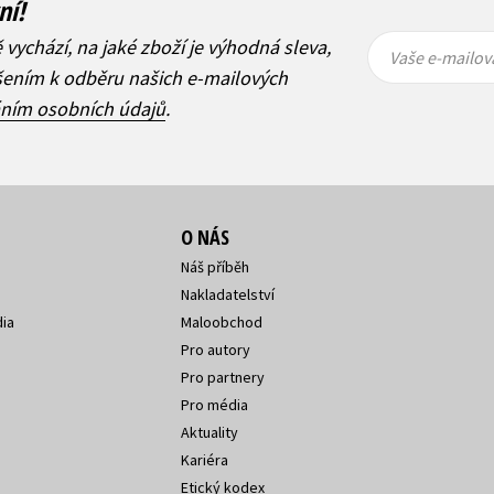
ní!
Vaše e-
Vaše e-
ě vychází, na jaké zboží je výhodná sleva,
mailová
mailová
Vaše e-mailov
adresa
adresa
ášením k odběru našich e-mailových
áním osobních údajů
.
O NÁS
Náš příběh
Nakladatelství
ia
Maloobchod
Pro autory
Pro partnery
Pro média
Aktuality
Kariéra
Etický kodex