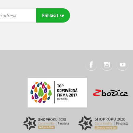
Přihlásit se
á adresa