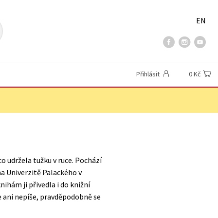
EN
Přihlásit
0 Kč
co udržela tužku v ruce. Pochází
na Univerzitě Palackého v
nihám ji přivedla i do knižní
te ani nepíše, pravděpodobně se