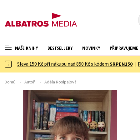
NAŠE KNIHY
BESTSELLERY
NOVINKY
PŘIPRAVUJEME
Sleva 150 Kč při nákupu nad 850 Kč s kódem
SRPEN150
|
ANGLICKÉ KNIHY -20 %
Cestování
NOVÝ VÝPRODEJ -70 %
Dárkové publikace
Domů
Autoři
Adéla Rosípalová
KNIHY S DÁRKEM
Dárkové zboží
ASTERIX S DÁRKEM
Digitální fotografie
🎁DÁRKOVÉ PUBLIKACE
Esoterika a duchovní svět
✉️ DÁRKOVÉ POUKAZY
Historie a military
Hobby