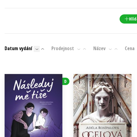
Populárně - naučná pro dospělé
Young adult (SK)
Populárně - naučné pro děti
Hlíd
Zahraniční literatura
Předškoláci
Zdraví a životní styl
Příroda a zahrada
Datum vydání
Prodejnost
Název
Cena
šechny tituly
D