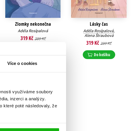
Zlomky nekonečna
Lásky čas
Adéla Rosípalová
Adéla Rosípalová
,
Alena Štraubová
319 Kč
399 Kč
319 Kč
399 Kč
Do košíku
Do košíku
Více o cookies
ěvnosti využíváme soubory
ia, inzerci a analýzy.
o které poté následovaly, že