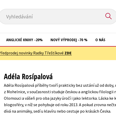
Vyhledávání
ANGLICKÉ KNIHY -20%
NOVÝ VÝPRODEJ -70 %
O NÁS
Předprodej novinky Radky Třeštíkové
ZDE
Přírodní vědy
Křížovky
Společnost, politika
Kuchařky
Adéla Rosípalová
Technika a věda
New Adult
Adéla Rosípalová příběhy tvoří prakticky bez ustání už od doby, 
Učebnice
Ostatní
z Mohelnice, v současnosti studuje českou a anglickou filologii 
Umění a kultura
Olomouci a vášeň pro oba jazyky úročí i jako lektorka. Láska ke k
Počítače
blogosféry, v níž se pohybuje od roku 2013. A pokud zrovna neč
Výchova a pedagogika
Poezie
dívá na animáky, sedí u klavíru nebo cestuje po krásách Česka.
Young adult