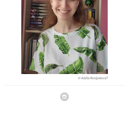
Auto - moto
Jazyky
Beletrie pro děti
Kalendáře
Beletrie pro dospělé
Kariéra a osobní rozvoj
Byznys a ekonomie
Komiks
V
© Adéla Rosípalová?