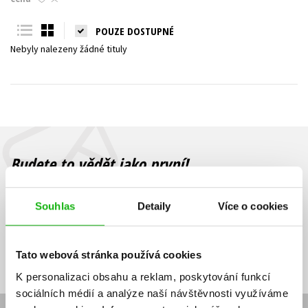
Young adult (SK)
Zahraniční literatura
Zdraví a životní styl
POUZE DOSTUPNÉ
Nebyly nalezeny žádné tituly
Všechny tituly
Budete to vědět jako první!
Zajímá Vás, jaký knižní hit právě vychází, na jaké zboží je výhodná
sleva, jaká běží soutěž o ceny? Přihlášením k odběru našich e-
Souhlas
Detaily
Více o cookies
mailových novinek
souhlasíte se zpracováním osobních údajů
.
Vaše e-
Vaše e-
Přihlásit se
mailová
mailová
Vaše e-mailová adresa
Tato webová stránka používá cookies
adresa
adresa
K personalizaci obsahu a reklam, poskytování funkcí
sociálních médií a analýze naší návštěvnosti využíváme