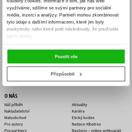
soubory cookies.
Informace o tom, jak náš web
E-SHOP
využíváme, sdílíme se svými partnery pro sociální
média, inzerci a analýzy.
Partneři mohou zkombinovat
Aktuality
Knižní novinky
tyto údaje s dalšími informacemi, které jim byly
Naši autoři
Dárkové poukazy
Obchodní podmínky
Affiliate program
poskytnuty, nebo které poté následovaly, že používáte
Jak nakoupit
Ochrana soukromí
jejich služby.
Doprava a platba
Zpětný odběr elektroodpadu
Benefitní a slevové programy
Povolit vše
KONTAKTY
Kontakt na e-shop
Kontakty Albatros Media
Přizpůsobit
Sídlo společnosti
O NÁS
Náš příběh
Aktuality
Nakladatelství
Kariéra
Maloobchod
Etický kodex
Pro autory
Nadace Albatros
Pro partnery
Restorio – online antikvariát