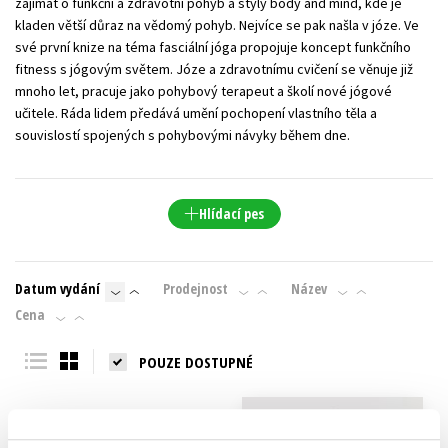
zajímat o funkční a zdravotní pohyb a styly body and mind, kde je
kladen větší důraz na vědomý pohyb. Nejvíce se pak našla v józe. Ve
své první knize na téma fasciální jóga propojuje koncept funkčního
fitness s jógovým světem. Józe a zdravotnímu cvičení se věnuje již
mnoho let, pracuje jako pohybový terapeut a školí nové jógové
učitele. Ráda lidem předává umění pochopení vlastního těla a
souvislostí spojených s pohybovými návyky během dne.
Hlídací pes
Datum vydání
Prodejnost
Název
Cena
POUZE DOSTUPNÉ