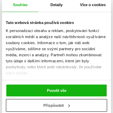
Souhlas
Detaily
Více o cookies
Tato webová stránka používá cookies
K personalizaci obsahu a reklam, poskytování funkcí
sociálních médií a analýze naší návštěvnosti využíváme
soubory cookies.
Informace o tom, jak náš web
využíváme, sdílíme se svými partnery pro sociální
média, inzerci a analýzy.
Partneři mohou zkombinovat
Kancelář v pohybu
Fascinující jóga
tyto údaje s dalšími informacemi, které jim byly
Nikol Maio
Nikol Maio
poskytnuty, nebo které poté následovaly, že používáte
319 Kč
279 Kč
399 Kč
349 Kč
jejich služby.
Do košíku
Do košíku
Povolit vše
Přizpůsobit
Zobrazuji 1 až 2 z celkem 2 záznamů
Zobraz záznamů