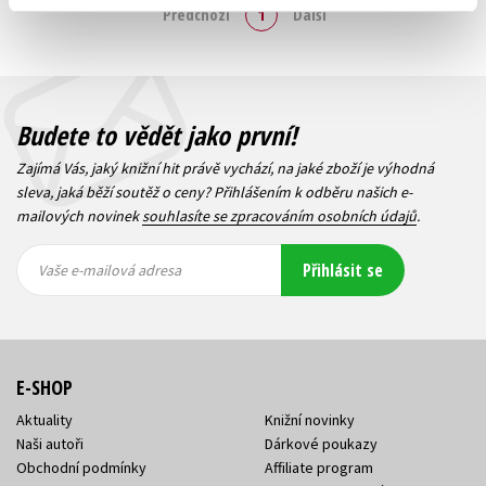
Předchozí
1
Další
Budete to vědět jako první!
Zajímá Vás, jaký knižní hit právě vychází, na jaké zboží je výhodná
sleva, jaká běží soutěž o ceny? Přihlášením k odběru našich e-
mailových novinek
souhlasíte se zpracováním osobních údajů
.
Vaše e-
Vaše e-
Přihlásit se
mailová
mailová
Vaše e-mailová adresa
adresa
adresa
E-SHOP
Aktuality
Knižní novinky
Naši autoři
Dárkové poukazy
Obchodní podmínky
Affiliate program