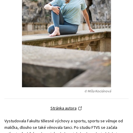
Young adult (SK)
Zahraniční literatura
Zdraví a životní styl
Všechny tituly
© Míša Kociánová
Stránka autora
Vystudovala Fakultu tělesné výchovy a sportu, sportu se věnuje od
malička, dlouho se také věnovala tanci. Po studiu FTVS se začala