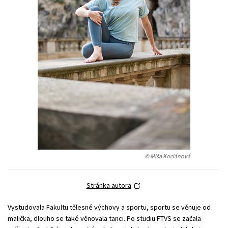
Young adult (SK)
Zahraniční literatura
Zdraví a životní styl
Všechny tituly
© Míša Kociánová
Stránka autora
Vystudovala Fakultu tělesné výchovy a sportu, sportu se věnuje od
malička, dlouho se také věnovala tanci. Po studiu FTVS se začala