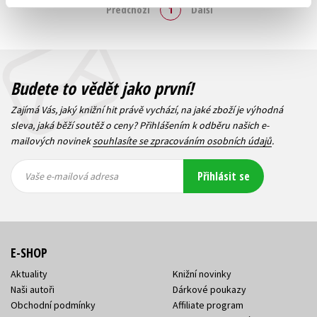
Předchozí
1
Další
Budete to vědět jako první!
Zajímá Vás, jaký knižní hit právě vychází, na jaké zboží je výhodná
sleva, jaká běží soutěž o ceny? Přihlášením k odběru našich e-
mailových novinek
souhlasíte se zpracováním osobních údajů
.
Vaše e-
Vaše e-
Přihlásit se
mailová
mailová
Vaše e-mailová adresa
adresa
adresa
E-SHOP
Aktuality
Knižní novinky
Naši autoři
Dárkové poukazy
Obchodní podmínky
Affiliate program