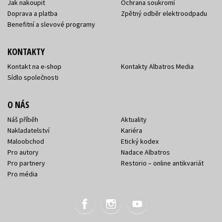
Jak nakoupit
Ochrana soukromí
Doprava a platba
Zpětný odběr elektroodpadu
Benefitní a slevové programy
KONTAKTY
Kontakt na e-shop
Kontakty Albatros Media
Sídlo společnosti
O NÁS
Náš příběh
Aktuality
Nakladatelství
Kariéra
Maloobchod
Etický kodex
Pro autory
Nadace Albatros
Pro partnery
Restorio – online antikvariát
Pro média