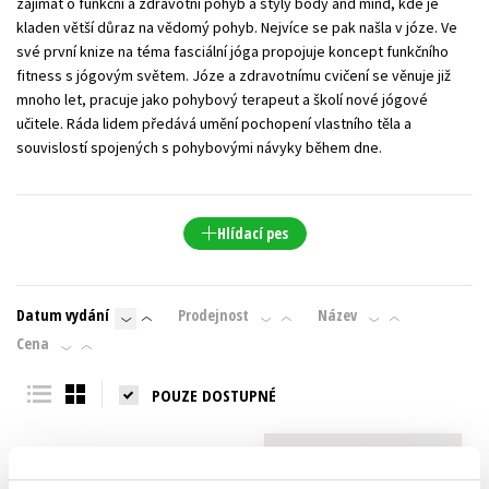
zajímat o funkční a zdravotní pohyb a styly body and mind, kde je
kladen větší důraz na vědomý pohyb. Nejvíce se pak našla v józe. Ve
své první knize na téma fasciální jóga propojuje koncept funkčního
fitness s jógovým světem. Józe a zdravotnímu cvičení se věnuje již
mnoho let, pracuje jako pohybový terapeut a školí nové jógové
učitele. Ráda lidem předává umění pochopení vlastního těla a
souvislostí spojených s pohybovými návyky během dne.
Hlídací pes
Datum vydání
Prodejnost
Název
Cena
POUZE DOSTUPNÉ