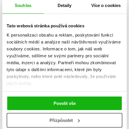
Souhlas
Detaily
Více o cookies
Tato webová stránka používá cookies
K personalizaci obsahu a reklam, poskytování funkcí
sociálních médií a analýze naší návštěvnosti využíváme
soubory cookies.
Informace o tom, jak náš web
využíváme, sdílíme se svými partnery pro sociální
média, inzerci a analýzy.
Partneři mohou zkombinovat
Kancelář v pohybu
Fascinující jóga
tyto údaje s dalšími informacemi, které jim byly
Nikol Maio
Nikol Maio
poskytnuty, nebo které poté následovaly, že používáte
319 Kč
279 Kč
399 Kč
349 Kč
jejich služby.
Do košíku
Do košíku
Povolit vše
Přizpůsobit
Zobrazuji 1 až 2 z celkem 2 záznamů
Zobraz záznamů