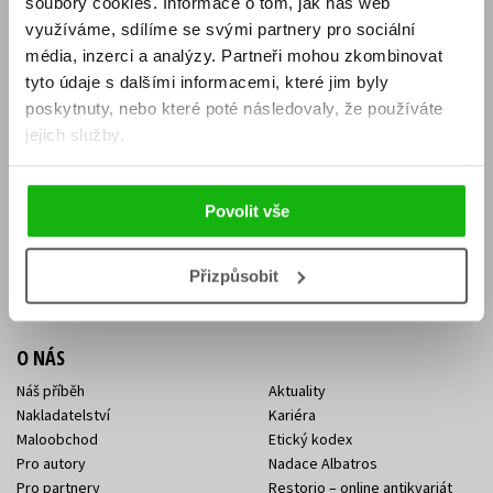
soubory cookies.
Informace o tom, jak náš web
E-SHOP
využíváme, sdílíme se svými partnery pro sociální
média, inzerci a analýzy.
Partneři mohou zkombinovat
Aktuality
Knižní novinky
tyto údaje s dalšími informacemi, které jim byly
Naši autoři
Dárkové poukazy
Obchodní podmínky
Affiliate program
poskytnuty, nebo které poté následovaly, že používáte
Jak nakoupit
Ochrana soukromí
jejich služby.
Doprava a platba
Zpětný odběr elektroodpadu
Benefitní a slevové programy
Povolit vše
KONTAKTY
Kontakt na e-shop
Kontakty Albatros Media
Přizpůsobit
Sídlo společnosti
O NÁS
Náš příběh
Aktuality
Nakladatelství
Kariéra
Maloobchod
Etický kodex
Pro autory
Nadace Albatros
Pro partnery
Restorio – online antikvariát