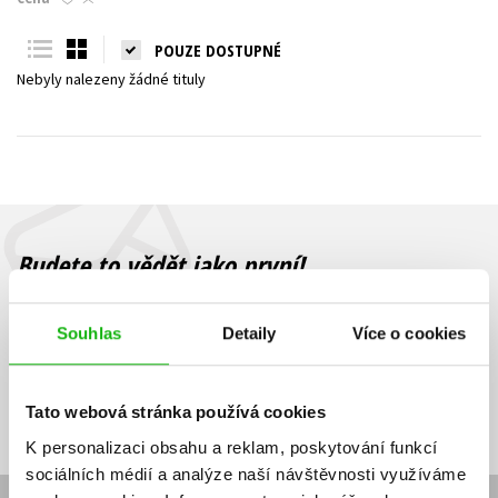
Young adult (SK)
Zahraniční literatura
Zdraví a životní styl
POUZE DOSTUPNÉ
Nebyly nalezeny žádné tituly
Všechny tituly
Budete to vědět jako první!
Zajímá Vás, jaký knižní hit právě vychází, na jaké zboží je výhodná
sleva, jaká běží soutěž o ceny? Přihlášením k odběru našich e-
Souhlas
Detaily
Více o cookies
mailových novinek
souhlasíte se zpracováním osobních údajů
.
Vaše e-
Vaše e-
Přihlásit se
mailová
mailová
Vaše e-mailová adresa
Tato webová stránka používá cookies
adresa
adresa
K personalizaci obsahu a reklam, poskytování funkcí
sociálních médií a analýze naší návštěvnosti využíváme