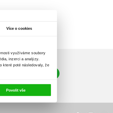
Více o cookies
ěvnosti využíváme soubory
ia, inzerci a analýzy.
o které poté následovaly, že
Přihlásit se
á adresa
Povolit vše