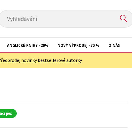
Vyhledávání
ANGLICKÉ KNIHY -20%
NOVÝ VÝPRODEJ -70 %
O NÁS
Předprodej novinky bestsellerové autorky
Přírodní vědy
Křížovky
Společnost, politika
Kuchařky
Technika a věda
New Adult
Učebnice
Ostatní
Umění a kultura
Počítače
ací pes
Výchova a pedagogika
Poezie
Young adult