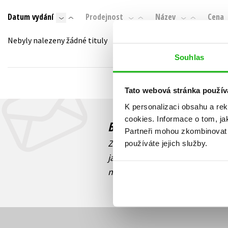
Auto - moto
Datum vydání
Prodejnost
Název
Cena
Jazyky
Beletrie pro děti
Kalendáře
Nebyly nalezeny žádné tituly
Beletrie pro dospělé
Kariéra a osobní rozvoj
Souhlas
Byznys a ekonomie
Komiks
Tato webová stránka použív
K personalizaci obsahu a re
V
cookies.
Informace o tom, ja
Budete to vědět jako prv
Partneři mohou zkombinovat t
Zajímá Vás, jaký knižní hit práv
používáte jejich služby.
jaká běží soutěž o ceny? Přihl
novinek
souhlasíte se zpracov