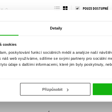
Populárně - naučná pro dospělé
POUZE DOSTUPNÉ
Young adult (SK)
Populárně - naučné pro děti
Zahraniční literatura
Předškoláci
Zdraví a životní styl
Detaily
Příroda a zahrada
á cookies
klam, poskytování funkcí sociálních médií a analýze naší návšt
šechny tituly
k náš web využíváme, sdílíme se svými partnery pro sociální méd
ní!
yto údaje s dalšími informacemi, které jim byly poskytnuty, neb
Vaše e-
Vaše e-
ě vychází, na jaké zboží je výhodná sleva,
mailová
mailová
Vaše e-mailov
adresa
adresa
ášením k odběru našich e-mailových
áním osobních údajů
.
Přizpůsobit