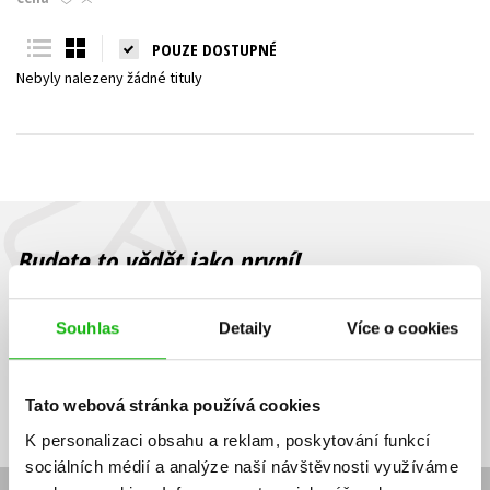
Young adult (SK)
Zahraniční literatura
Zdraví a životní styl
POUZE DOSTUPNÉ
Nebyly nalezeny žádné tituly
Všechny tituly
Budete to vědět jako první!
Zajímá Vás, jaký knižní hit právě vychází, na jaké zboží je výhodná
sleva, jaká běží soutěž o ceny? Přihlášením k odběru našich e-
Souhlas
Detaily
Více o cookies
mailových novinek
souhlasíte se zpracováním osobních údajů
.
Vaše e-
Vaše e-
Přihlásit se
mailová
mailová
Vaše e-mailová adresa
Tato webová stránka používá cookies
adresa
adresa
K personalizaci obsahu a reklam, poskytování funkcí
sociálních médií a analýze naší návštěvnosti využíváme