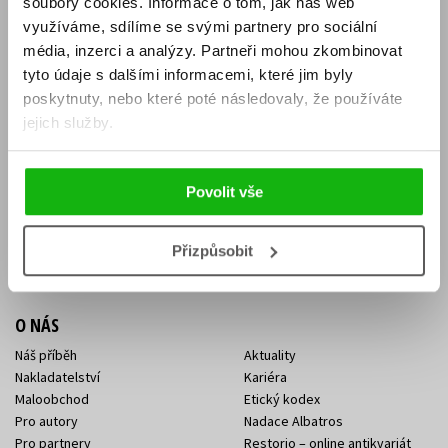
soubory cookies.
Informace o tom, jak náš web
E-SHOP
využíváme, sdílíme se svými partnery pro sociální
média, inzerci a analýzy.
Partneři mohou zkombinovat
Aktuality
Knižní novinky
tyto údaje s dalšími informacemi, které jim byly
Naši autoři
Dárkové poukazy
Obchodní podmínky
Affiliate program
poskytnuty, nebo které poté následovaly, že používáte
Jak nakoupit
Ochrana soukromí
jejich služby.
Doprava a platba
Zpětný odběr elektroodpadu
Benefitní a slevové programy
Povolit vše
KONTAKTY
Kontakt na e-shop
Kontakty Albatros Media
Přizpůsobit
Sídlo společnosti
O NÁS
Náš příběh
Aktuality
Nakladatelství
Kariéra
Maloobchod
Etický kodex
Pro autory
Nadace Albatros
Pro partnery
Restorio – online antikvariát