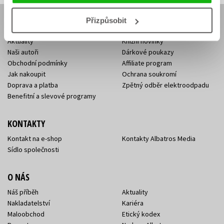
Přizpůsobit
E-SHOP
Aktuality
Knižní novinky
Naši autoři
Dárkové poukazy
Obchodní podmínky
Affiliate program
Jak nakoupit
Ochrana soukromí
Doprava a platba
Zpětný odběr elektroodpadu
Benefitní a slevové programy
KONTAKTY
Kontakt na e-shop
Kontakty Albatros Media
Sídlo společnosti
O NÁS
Náš příběh
Aktuality
Nakladatelství
Kariéra
Maloobchod
Etický kodex