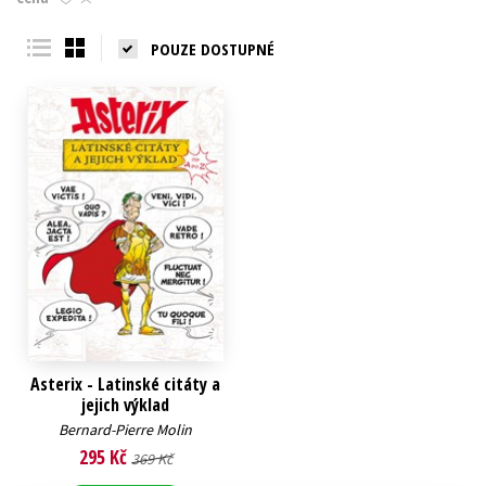
Young adult (SK)
Zahraniční literatura
Zdraví a životní styl
POUZE DOSTUPNÉ
Všechny tituly
Asterix - Latinské citáty a
jejich výklad
Bernard-Pierre Molin
295 Kč
369 Kč