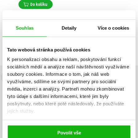
Do košíku
Souhlas
Detaily
Více o cookies
Zobrazuji 1 až 1 z celkem 1 záznamů
Zobraz záznamů
Předchozí
1
Další
Tato webová stránka používá cookies
K personalizaci obsahu a reklam, poskytování funkcí
sociálních médií a analýze naší návštěvnosti využíváme
soubory cookies.
Informace o tom, jak náš web
Budete to vědět jako první!
využíváme, sdílíme se svými partnery pro sociální
média, inzerci a analýzy.
Partneři mohou zkombinovat
Zajímá Vás, jaký knižní hit právě vychází, na jaké zboží je výhodná
tyto údaje s dalšími informacemi, které jim byly
sleva, jaká běží soutěž o ceny? Přihlášením k odběru našich e-
poskytnuty, nebo které poté následovaly, že používáte
mailových novinek
souhlasíte se zpracováním osobních údajů
.
jejich služby.
Vaše e-
Vaše e-
Přihlásit se
mailová
mailová
Vaše e-mailová adresa
adresa
adresa
Povolit vše