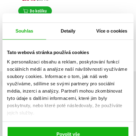
Do košíku
Souhlas
Detaily
Více o cookies
Zobrazuji 1 až 1 z celkem 1 záznamů
Zobraz záznamů
Tato webová stránka používá cookies
Předchozí
1
Další
K personalizaci obsahu a reklam, poskytování funkcí
sociálních médií a analýze naší návštěvnosti využíváme
soubory cookies.
Informace o tom, jak náš web
využíváme, sdílíme se svými partnery pro sociální
Budete to vědět jako první!
média, inzerci a analýzy.
Partneři mohou zkombinovat
Zajímá Vás, jaký knižní hit právě vychází, na jaké zboží je výhodná
tyto údaje s dalšími informacemi, které jim byly
sleva, jaká běží soutěž o ceny? Přihlášením k odběru našich e-
poskytnuty, nebo které poté následovaly, že používáte
mailových novinek
souhlasíte se zpracováním osobních údajů
.
jejich služby.
Vaše e-
Vaše e-
Přihlásit se
mailová
mailová
Vaše e-mailová adresa
adresa
adresa
Povolit vše