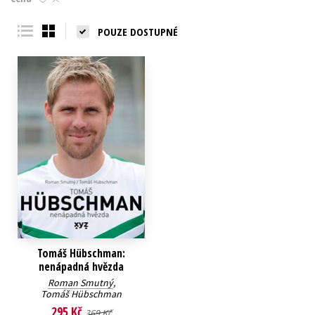
Young adult (SK)
Zahraniční literatura
Zdraví a životní styl
POUZE DOSTUPNÉ
Všechny tituly
Tomáš Hübschman:
nenápadná hvězda
Roman Smutný
,
Tomáš Hübschman
295 Kč
369 Kč