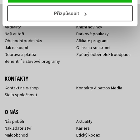
Přizpůsobit
E-SHOP
Aktuality
Knižní novinky
Naši autoři
Dárkové poukazy
Obchodní podmínky
Affiliate program
Jak nakoupit
Ochrana soukromí
Doprava a platba
Zpětný odběr elektroodpadu
Benefitní a slevové programy
KONTAKTY
Kontakt na e-shop
Kontakty Albatros Media
Sídlo společnosti
O NÁS
Náš příběh
Aktuality
Nakladatelství
Kariéra
Maloobchod
Etický kodex