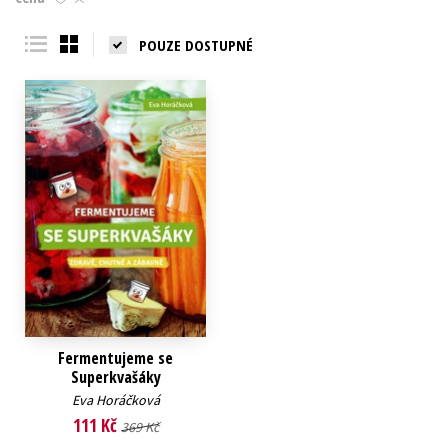
Young adult (SK)
Zahraniční literatura
Zdraví a životní styl
POUZE DOSTUPNÉ
Všechny tituly
Fermentujeme se
Superkvašáky
Eva Horáčková
111 Kč
369 Kč