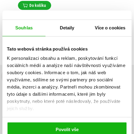
Do košíku
Souhlas
Detaily
Více o cookies
Zobrazuji 1 až 1 z celkem 1 záznamů
Zobraz záznamů
Předchozí
1
Další
Tato webová stránka používá cookies
K personalizaci obsahu a reklam, poskytování funkcí
sociálních médií a analýze naší návštěvnosti využíváme
soubory cookies.
Informace o tom, jak náš web
Budete to vědět jako první!
využíváme, sdílíme se svými partnery pro sociální
média, inzerci a analýzy.
Partneři mohou zkombinovat
Zajímá Vás, jaký knižní hit právě vychází, na jaké zboží je výhodná
tyto údaje s dalšími informacemi, které jim byly
sleva, jaká běží soutěž o ceny? Přihlášením k odběru našich e-
poskytnuty, nebo které poté následovaly, že používáte
mailových novinek
souhlasíte se zpracováním osobních údajů
.
jejich služby.
Vaše e-
Vaše e-
Přihlásit se
mailová
mailová
Vaše e-mailová adresa
adresa
adresa
Povolit vše