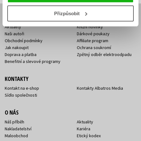
Přizpůsobit
E-SHOP
Aktuality
Knižní novinky
Naši autoři
Dárkové poukazy
Obchodní podmínky
Affiliate program
Jak nakoupit
Ochrana soukromí
Doprava a platba
Zpětný odběr elektroodpadu
Benefitní a slevové programy
KONTAKTY
Kontakt na e-shop
Kontakty Albatros Media
Sídlo společnosti
O NÁS
Náš příběh
Aktuality
Nakladatelství
Kariéra
Maloobchod
Etický kodex