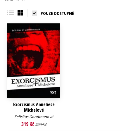
Young adult (SK)
Zahraniční literatura
Zdraví a životní styl
POUZE DOSTUPNÉ
Všechny tituly
Exorcismus Anneliese
Michelové
Felicitas Goodmanová
319 Kč
399 Kč