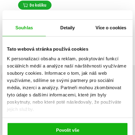
Do košíku
Souhlas
Detaily
Více o cookies
Zobrazuji 1 až 1 z celkem 1 záznamů
Zobraz záznamů
Předchozí
1
Další
Tato webová stránka používá cookies
K personalizaci obsahu a reklam, poskytování funkcí
sociálních médií a analýze naší návštěvnosti využíváme
soubory cookies.
Informace o tom, jak náš web
Budete to vědět jako první!
využíváme, sdílíme se svými partnery pro sociální
média, inzerci a analýzy.
Partneři mohou zkombinovat
Zajímá Vás, jaký knižní hit právě vychází, na jaké zboží je výhodná
tyto údaje s dalšími informacemi, které jim byly
sleva, jaká běží soutěž o ceny? Přihlášením k odběru našich e-
poskytnuty, nebo které poté následovaly, že používáte
mailových novinek
souhlasíte se zpracováním osobních údajů
.
jejich služby.
Vaše e-
Vaše e-
Přihlásit se
mailová
mailová
Vaše e-mailová adresa
adresa
adresa
Povolit vše