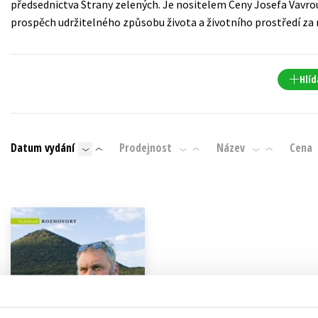
předsednictva Strany zelených. Je nositelem Ceny Josefa Vavro
Populárně - naučná pro dospělé
prospěch udržitelného způsobu života a životního prostředí za 
Young adult (SK)
Populárně - naučné pro děti
Zahraniční literatura
Předškoláci
Zdraví a životní styl
Hlíd
Příroda a zahrada
Datum vydání
Prodejnost
Název
Cena
šechny tituly