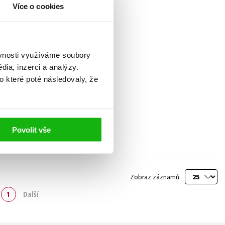
Více o cookies
ěvnosti využíváme soubory
ia, inzerci a analýzy.
o které poté následovaly, že
Povolit vše
Zobraz záznamů
1
Další