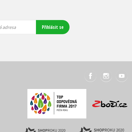
Přihlásit se
á adresa