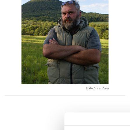
Auto - moto
Jazyky
Beletrie pro děti
Kalendáře
Beletrie pro dospělé
Kariéra a osobní rozvoj
Byznys a ekonomie
Komiks
V
© Archiv autora