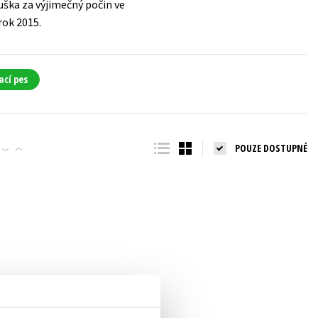
uška za výjimečný počin ve
rok 2015.
ací pes
POUZE DOSTUPNÉ