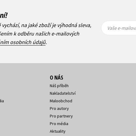
ní!
Vaše e-
Vaše e-
ě vychází, na jaké zboží je výhodná sleva,
mailová
mailová
Vaše e-mailov
adresa
adresa
ášením k odběru našich e-mailových
áním osobních údajů
.
O NÁS
Náš příběh
Nakladatelství
ia
Maloobchod
Pro autory
Pro partnery
Pro média
Aktuality