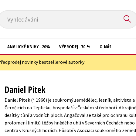
Vyhledávání
ANGLICKÉ KNIHY -20%
VÝPRODEJ -70 %
O NÁS
Předprodej novinky bestsellerové autorky
Přírodní vědy
Křížovky
Společnost, politika
Kuchařky
Daniel Pitek
Technika a věda
New Adult
Daniel Pitek (* 1966) je soukromý zemědělec, lesník, aktivista a 
Učebnice
Ostatní
Černčicích na Teplicku, hospodaří v Českém středohoří. V krajin
Umění a kultura
desítky tůní a vodních ploch. Angažoval se také pro ochranu ku
Počítače
prolomení limitů těžby hnědého uhlí v Severních Čechách nebo
Výchova a pedagogika
Poezie
centra v Krušných horách. Působí v Asociaci soukromého zemědě
Young adult