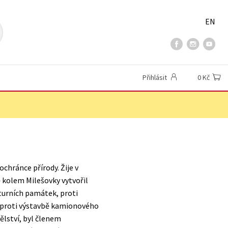
EN
Přihlásit
0 Kč
ochránce přírody. Žije v
ě kolem Milešovky vytvořil
lturních památek, proti
 proti výstavbě kamionového
lství, byl členem