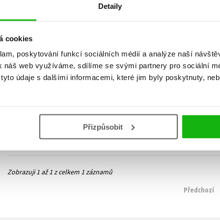
Detaily
á cookies
klam, poskytování funkcí sociálních médií a analýze naší návšt
k náš web využíváme, sdílíme se svými partnery pro sociální méd
Sedlák pod Milešovkou
yto údaje s dalšími informacemi, které jim byly poskytnuty, neb
Daniel Pitek
,
Petr Havel
295 Kč
369 Kč
Do košíku
Přizpůsobit
Zobrazuji 1 až 1 z celkem 1 záznamů
Předchozí