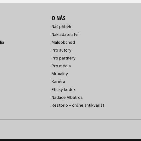
O NÁS
Náš příběh
Nakladatelství
ia
Maloobchod
Pro autory
Pro partnery
Pro média
Aktuality
Kariéra
Etický kodex
Nadace Albatros
Restorio – online antikvariát