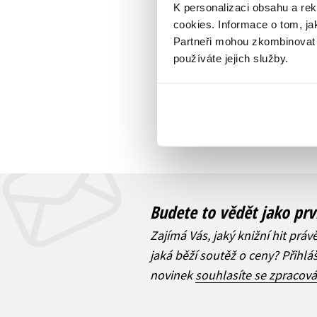
K personalizaci obsahu a re
cookies.
Informace o tom, ja
Partneři mohou zkombinovat t
používáte jejich služby.
Budete to vědět jako prv
Zajímá Vás, jaký knižní hit práv
jaká běží soutěž o ceny? Přihl
novinek
souhlasíte se zpracov