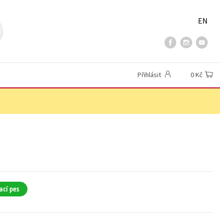
EN
Přihlásit
0 Kč
ací pes