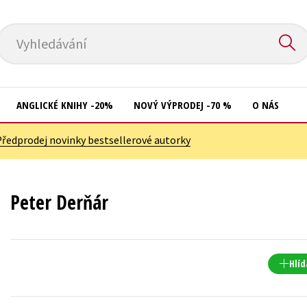
Vyhledávání
ANGLICKÉ KNIHY -20%
NOVÝ VÝPRODEJ -70 %
O NÁS
Předprodej novinky bestsellerové autorky
Přírodní vědy
Křížovky
Společnost, politika
Kuchařky
Peter Derňár
Technika a věda
New Adult
Učebnice
Ostatní
Umění a kultura
Počítače
Hlíd
Výchova a pedagogika
Poezie
Young adult