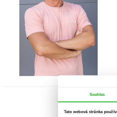
Auto - moto
Jazyky
Beletrie pro děti
Kalendáře
Beletrie pro dospělé
Kariéra a osobní rozvoj
Byznys a ekonomie
Komiks
V
© Tibor Géci
Souhlas
Tato webová stránka použív