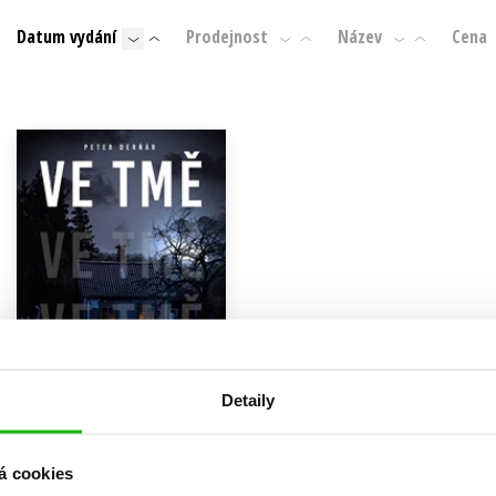
Populárně - naučná pro dospělé
Datum vydání
Prodejnost
Název
Cena
Young adult (SK)
Populárně - naučné pro děti
Zahraniční literatura
Předškoláci
Zdraví a životní styl
Příroda a zahrada
šechny tituly
Detaily
Ve tmě
Peter Derňár
á cookies