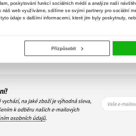
359 Kč
449 Kč
klam, poskytování funkcí sociálních médií a analýze naší návšt
k náš web využíváme, sdílíme se svými partnery pro sociální méd
Do košíku
yto údaje s dalšími informacemi, které jim byly poskytnuty, neb
Zobrazuji 1 až 1 z celkem 1 záznamů
Přizpůsobit
Předchozí
ní!
Vaše e-
Vaše e-
ě vychází, na jaké zboží je výhodná sleva,
mailová
mailová
Vaše e-mailov
adresa
adresa
ášením k odběru našich e-mailových
áním osobních údajů
.