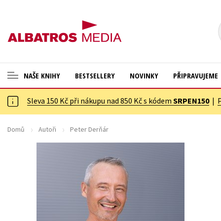
NAŠE KNIHY
BESTSELLERY
NOVINKY
PŘIPRAVUJEME
Sleva 150 Kč při nákupu nad 850 Kč s kódem
SRPEN150
|
ANGLICKÉ KNIHY -20 %
Cestování
NOVÝ VÝPRODEJ -70 %
Dárkové publikace
Domů
Autoři
Peter Derňár
KNIHY S DÁRKEM
Dárkové zboží
ASTERIX S DÁRKEM
Digitální fotografie
🎁DÁRKOVÉ PUBLIKACE
Esoterika a duchovní svět
✉️ DÁRKOVÉ POUKAZY
Historie a military
Hobby