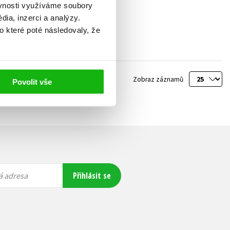
ěvnosti využíváme soubory
ia, inzerci a analýzy.
o které poté následovaly, že
Zobraz záznamů
Povolit vše
1
Další
Přihlásit se
á adresa