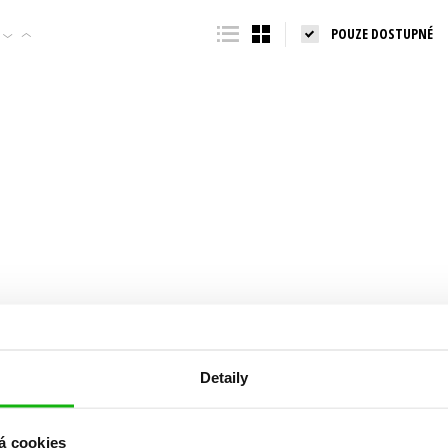
Populárně - naučná pro dospělé
POUZE DOSTUPNÉ
Young adult (SK)
Populárně - naučné pro děti
Zahraniční literatura
Předškoláci
Zdraví a životní styl
Příroda a zahrada
šechny tituly
Detaily
á cookies