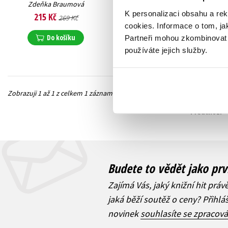
Zdeňka Braumová
K personalizaci obsahu a re
215 Kč
269 Kč
cookies.
Informace o tom, ja
Do košíku
Partneři mohou zkombinovat t
používáte jejich služby.
Zobrazuji 1 až 1 z celkem 1 záznamů
Předchozí
Budete to vědět jako prv
Zajímá Vás, jaký knižní hit práv
jaká běží soutěž o ceny? Přihl
novinek
souhlasíte se zpracov