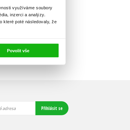
ěvnosti využíváme soubory
ia, inzerci a analýzy.
o které poté následovaly, že
Povolit vše
Přihlásit se
á adresa