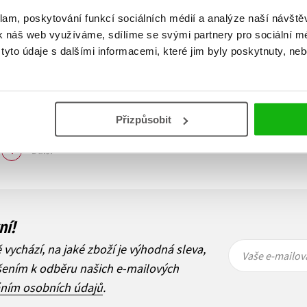
klam, poskytování funkcí sociálních médií a analýze naší návšt
k náš web využíváme, sdílíme se svými partnery pro sociální méd
yto údaje s dalšími informacemi, které jim byly poskytnuty, neb
Přizpůsobit
Zobraz záznamů
1
Další
ní!
Vaše e-
Vaše e-
ě vychází, na jaké zboží je výhodná sleva,
mailová
mailová
Vaše e-mailov
adresa
adresa
ášením k odběru našich e-mailových
áním osobních údajů
.