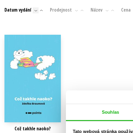
Auto - moto
Datum vydání
Prodejnost
Název
Cena
Jazyky
Beletrie pro děti
Kalendáře
Beletrie pro dospělé
Kariéra a osobní rozvoj
Byznys a ekonomie
Komiks
V
Souhlas
Což takhle naoko?
Tato webová stránka použív