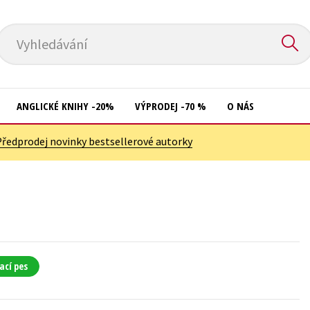
Vyhledávání
ANGLICKÉ KNIHY -20%
VÝPRODEJ -70 %
O NÁS
Předprodej novinky bestsellerové autorky
Přírodní vědy
Křížovky
Společnost, politika
Kuchařky
Technika a věda
New Adult
Učebnice
Ostatní
Umění a kultura
Počítače
ací pes
Výchova a pedagogika
Poezie
Young adult