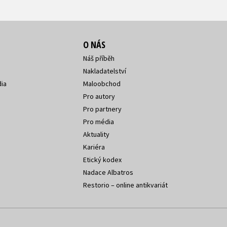
O NÁS
Náš příběh
Nakladatelství
ia
Maloobchod
Pro autory
Pro partnery
Pro média
Aktuality
Kariéra
Etický kodex
Nadace Albatros
Restorio – online antikvariát