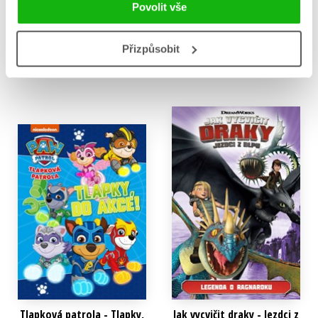
Blpu: Černý pasažér
Holly Black
Povolit vše
Kolektiv
319 Kč
399 Kč
135 Kč
169 Kč
Přizpůsobit
Do košíku
Do košíku
Tlapková patrola - Tlapky,
Jak vycvičit draky - Jezdci z