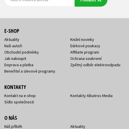
adresa
adresa
E-SHOP
Aktuality
Knižní novinky
Naši autoři
Dárkové poukazy
Obchodní podmínky
Affiliate program
Jak nakoupit
Ochrana soukromí
Doprava a platba
Zpětný odběr elektroodpadu
Benefitní a slevové programy
KONTAKTY
Kontakt na e-shop
Kontakty Albatros Media
Sídlo společnosti
O NÁS
Náš příběh
Aktuality