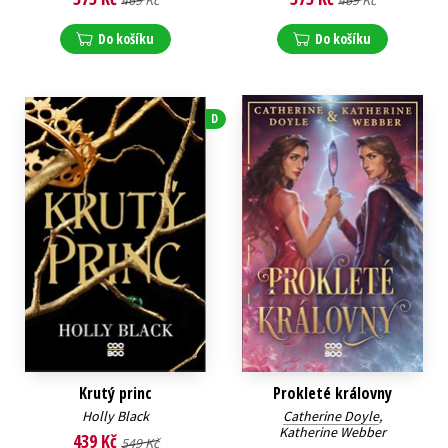
469 Kč
469 Kč
Do košíku
Do košíku
D
Krutý princ
Prokleté královny
Holly Black
Catherine Doyle
,
Katherine Webber
439 Kč
549 Kč