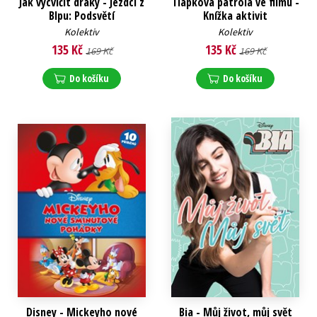
Jak vycvičit draky - Jezdci z
Tlapková patrola ve filmu -
Blpu: Podsvětí
Knížka aktivit
Kolektiv
Kolektiv
135 Kč
135 Kč
169 Kč
169 Kč
Do košíku
Do košíku
Disney - Mickeyho nové
Bia - Můj život, můj svět