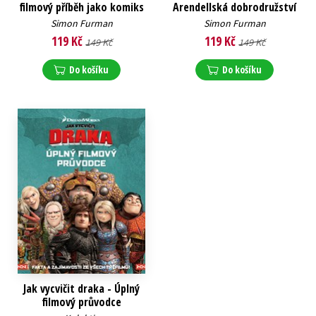
filmový příběh jako komiks
Arendellská dobrodružství
Simon Furman
Simon Furman
119 Kč
119 Kč
149 Kč
149 Kč
Do košíku
Do košíku
Jak vycvičit draka - Úplný
filmový průvodce