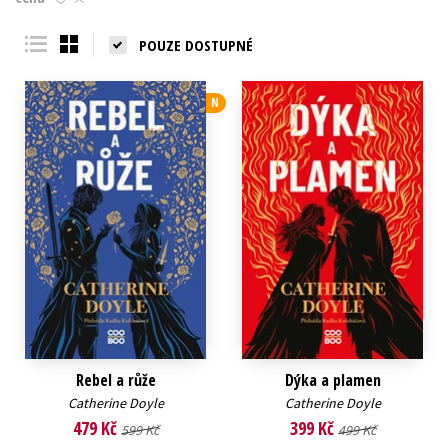
Young adult (SK)
Zahraniční literatura
Zdraví a životní styl
POUZE DOSTUPNÉ
Všechny tituly
N
Rebel a růže
Dýka a plamen
Catherine Doyle
Catherine Doyle
479 Kč
399 Kč
599 Kč
499 Kč