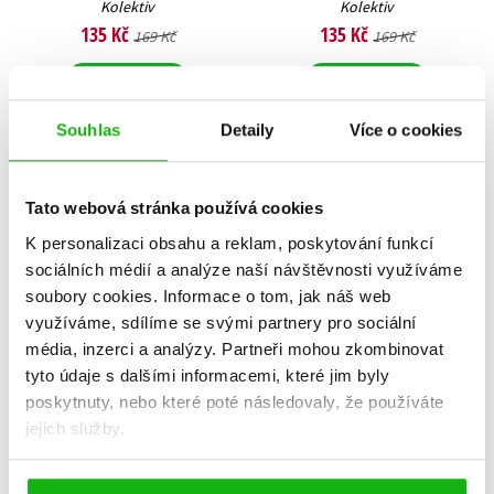
Kolektiv
Kolektiv
135 Kč
135 Kč
169 Kč
169 Kč
Do košíku
Do košíku
Souhlas
Detaily
Více o cookies
Tato webová stránka používá cookies
K personalizaci obsahu a reklam, poskytování funkcí
sociálních médií a analýze naší návštěvnosti využíváme
soubory cookies.
Informace o tom, jak náš web
využíváme, sdílíme se svými partnery pro sociální
média, inzerci a analýzy.
Partneři mohou zkombinovat
tyto údaje s dalšími informacemi, které jim byly
poskytnuty, nebo které poté následovaly, že používáte
jejich služby.
Jak vycvičit draky - Jezdci z
Podlý král