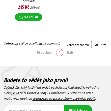
Kolektiv
215 Kč
269 Kč
Do košíku
Zobrazuji 1 až 25 z celkem 25 záznamů
Zobraz záznamů
Předchozí
1
Další
Budete to vědět jako první!
Zajímá Vás, jaký knižní hit právě vychází, na jaké zboží je výhodná
sleva, jaká běží soutěž o ceny? Přihlášením k odběru našich e-
mailových novinek
souhlasíte se zpracováním osobních údajů
.
Vaše e-
Vaše e-
Přihlásit se
mailová
mailová
Vaše e-mailová adresa