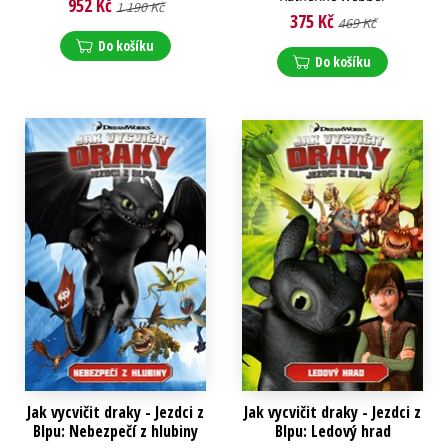
952 Kč
1 190 Kč
375 Kč
469 Kč
Do košíku
Do košíku
Jak vycvičit draky - Jezdci z
Jak vycvičit draky - Jezdci z
Blpu: Nebezpečí z hlubiny
Blpu: Ledový hrad