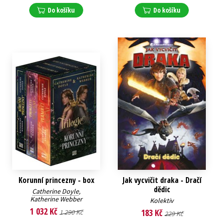
Do košíku
Do košíku
Korunní princezny - box
Jak vycvičit draka - Dračí
dědic
Catherine Doyle
,
Katherine Webber
Kolektiv
1 032 Kč
183 Kč
1 290 Kč
229 Kč