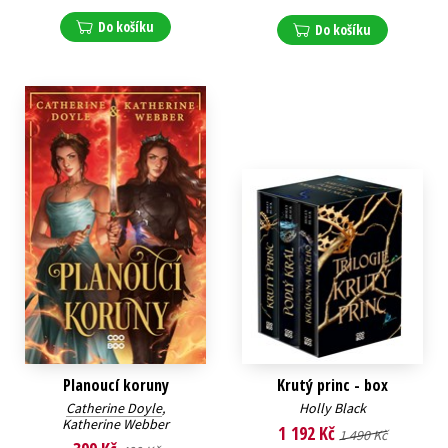
Do košíku
Do košíku
Planoucí koruny
Krutý princ - box
Catherine Doyle
,
Holly Black
Katherine Webber
1 192 Kč
1 490 Kč