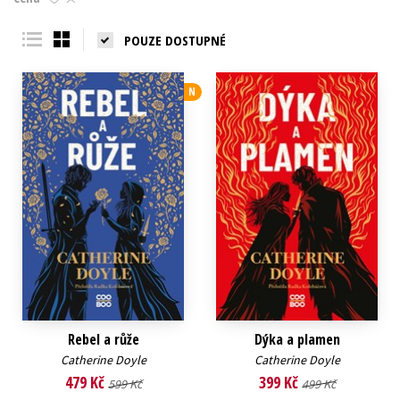
Young adult (SK)
Zahraniční literatura
Zdraví a životní styl
POUZE DOSTUPNÉ
Všechny tituly
N
Rebel a růže
Dýka a plamen
Catherine Doyle
Catherine Doyle
479 Kč
399 Kč
599 Kč
499 Kč