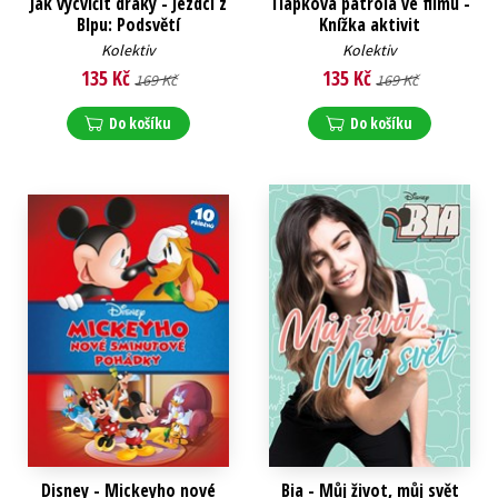
Jak vycvičit draky - Jezdci z
Tlapková patrola ve filmu -
Blpu: Podsvětí
Knížka aktivit
Kolektiv
Kolektiv
135 Kč
135 Kč
169 Kč
169 Kč
Do košíku
Do košíku
Disney - Mickeyho nové
Bia - Můj život, můj svět