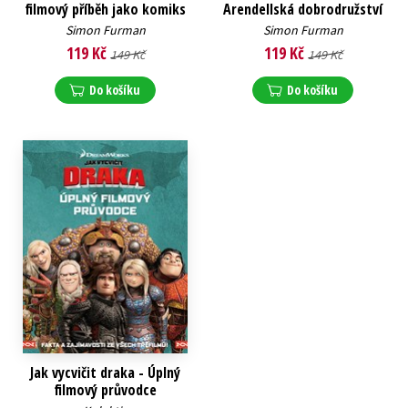
filmový příběh jako komiks
Arendellská dobrodružství
Simon Furman
Simon Furman
119 Kč
119 Kč
149 Kč
149 Kč
Do košíku
Do košíku
Jak vycvičit draka - Úplný
filmový průvodce