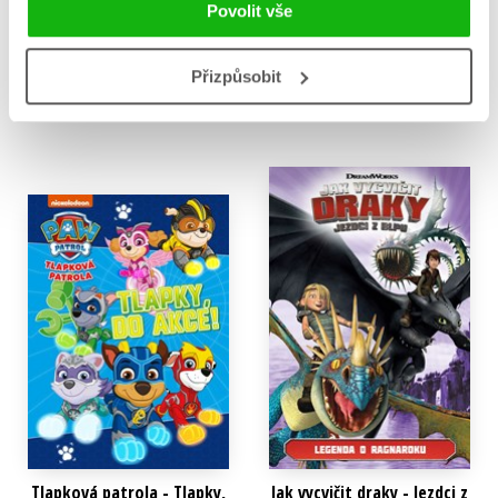
Blpu: Ledový hrad
Holly Black
Povolit vše
Kolektiv
319 Kč
399 Kč
135 Kč
169 Kč
Přizpůsobit
Do košíku
Do košíku
Tlapková patrola - Tlapky,
Jak vycvičit draky - Jezdci z