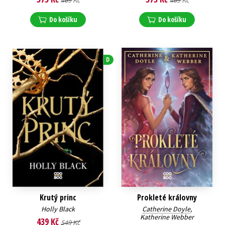
469 Kč
469 Kč
Do košíku
Do košíku
D
Krutý princ
Prokleté královny
Holly Black
Catherine Doyle
,
Katherine Webber
439 Kč
549 Kč