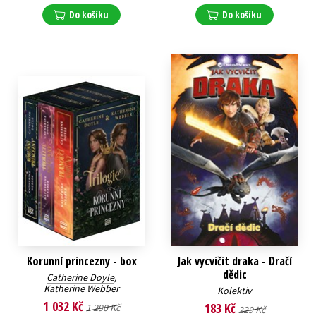
Do košíku
Do košíku
Korunní princezny - box
Jak vycvičit draka - Dračí
dědic
Catherine Doyle
,
Katherine Webber
Kolektiv
1 032 Kč
183 Kč
1 290 Kč
229 Kč