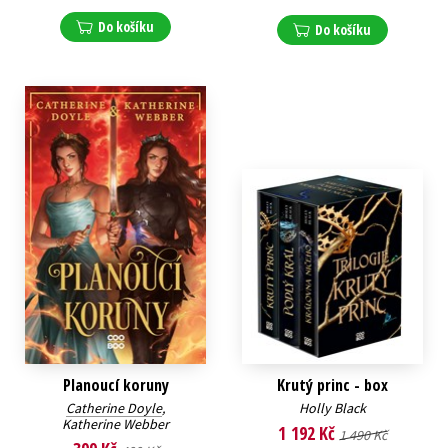
Do košíku
Do košíku
Planoucí koruny
Krutý princ - box
Catherine Doyle
,
Holly Black
Katherine Webber
1 192 Kč
1 490 Kč