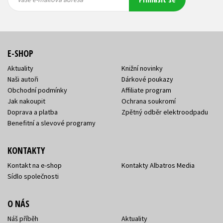
adresa
adresa
E-SHOP
Aktuality
Knižní novinky
Naši autoři
Dárkové poukazy
Obchodní podmínky
Affiliate program
Jak nakoupit
Ochrana soukromí
Doprava a platba
Zpětný odběr elektroodpadu
Benefitní a slevové programy
KONTAKTY
Kontakt na e-shop
Kontakty Albatros Media
Sídlo společnosti
O NÁS
Náš příběh
Aktuality