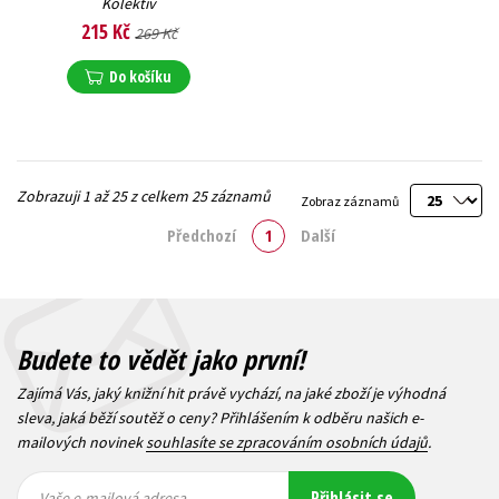
Kolektiv
215 Kč
269 Kč
Do košíku
Zobrazuji 1 až 25 z celkem 25 záznamů
Zobraz záznamů
Předchozí
1
Další
Budete to vědět jako první!
Zajímá Vás, jaký knižní hit právě vychází, na jaké zboží je výhodná
sleva, jaká běží soutěž o ceny? Přihlášením k odběru našich e-
mailových novinek
souhlasíte se zpracováním osobních údajů
.
Vaše e-
Vaše e-
Přihlásit se
mailová
mailová
Vaše e-mailová adresa