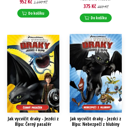
952 Kč
1 190 Kč
375 Kč
469 Kč
Do košíku
Do košíku
Jak vycvičit draky - Jezdci z
Jak vycvičit draky - Jezdci z
Blpu: Černý pasažér
Blpu: Nebezpečí z hlubiny