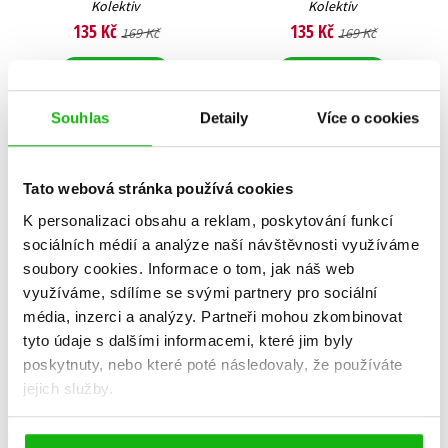
Kolektiv
Kolektiv
135 Kč
135 Kč
169 Kč
169 Kč
Do košíku
Do košíku
Souhlas
Detaily
Více o cookies
Tato webová stránka používá cookies
K personalizaci obsahu a reklam, poskytování funkcí
sociálních médií a analýze naší návštěvnosti využíváme
soubory cookies.
Informace o tom, jak náš web
využíváme, sdílíme se svými partnery pro sociální
média, inzerci a analýzy.
Partneři mohou zkombinovat
tyto údaje s dalšími informacemi, které jim byly
poskytnuty, nebo které poté následovaly, že používáte
jejich služby.
Jak vycvičit draky - Jezdci z
Podlý král