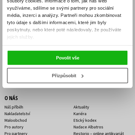
soubory cookies.
Informace o tom, jak náš web
E-SHOP
využíváme, sdílíme se svými partnery pro sociální
média, inzerci a analýzy.
Partneři mohou zkombinovat
Aktuality
Knižní novinky
tyto údaje s dalšími informacemi, které jim byly
Naši autoři
Dárkové poukazy
Obchodní podmínky
Affiliate program
poskytnuty, nebo které poté následovaly, že používáte
Jak nakoupit
Ochrana soukromí
jejich služby.
Doprava a platba
Zpětný odběr elektroodpadu
Benefitní a slevové programy
Povolit vše
KONTAKTY
Kontakt na e-shop
Kontakty Albatros Media
Přizpůsobit
Sídlo společnosti
O NÁS
Náš příběh
Aktuality
Nakladatelství
Kariéra
Maloobchod
Etický kodex
Pro autory
Nadace Albatros
Pro partnery
Restorio – online antikvariát