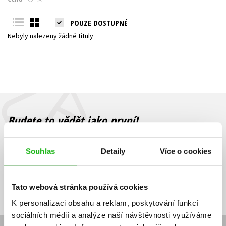
Young adult (SK)
Zahraniční literatura
Zdraví a životní styl
POUZE DOSTUPNÉ
Nebyly nalezeny žádné tituly
Všechny tituly
Budete to vědět jako první!
Zajímá Vás, jaký knižní hit právě vychází, na jaké zboží je výhodná
sleva, jaká běží soutěž o ceny? Přihlášením k odběru našich e-
Souhlas
Detaily
Více o cookies
mailových novinek
souhlasíte se zpracováním osobních údajů
.
Vaše e-
Vaše e-
Přihlásit se
mailová
mailová
Vaše e-mailová adresa
Tato webová stránka používá cookies
adresa
adresa
K personalizaci obsahu a reklam, poskytování funkcí
sociálních médií a analýze naší návštěvnosti využíváme