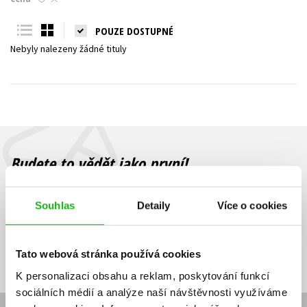
Young adult (SK)
Zahraniční literatura
Zdraví a životní styl
POUZE DOSTUPNÉ
Nebyly nalezeny žádné tituly
Všechny tituly
Budete to vědět jako první!
Zajímá Vás, jaký knižní hit právě vychází, na jaké zboží je výhodná
sleva, jaká běží soutěž o ceny? Přihlášením k odběru našich e-
Souhlas
Detaily
Více o cookies
mailových novinek
souhlasíte se zpracováním osobních údajů
.
Vaše e-
Vaše e-
Přihlásit se
mailová
mailová
Vaše e-mailová adresa
Tato webová stránka používá cookies
adresa
adresa
K personalizaci obsahu a reklam, poskytování funkcí
sociálních médií a analýze naší návštěvnosti využíváme