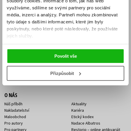
soubory cookies.
Informace o tom, jak náš web
E-SHOP
využíváme, sdílíme se svými partnery pro sociální
média, inzerci a analýzy.
Partneři mohou zkombinovat
Aktuality
Knižní novinky
tyto údaje s dalšími informacemi, které jim byly
Naši autoři
Dárkové poukazy
Obchodní podmínky
Affiliate program
poskytnuty, nebo které poté následovaly, že používáte
Jak nakoupit
Ochrana soukromí
jejich služby.
Doprava a platba
Zpětný odběr elektroodpadu
Benefitní a slevové programy
Povolit vše
KONTAKTY
Kontakt na e-shop
Kontakty Albatros Media
Přizpůsobit
Sídlo společnosti
O NÁS
Náš příběh
Aktuality
Nakladatelství
Kariéra
Maloobchod
Etický kodex
Pro autory
Nadace Albatros
Pro partnery
Restorio – online antikvariát