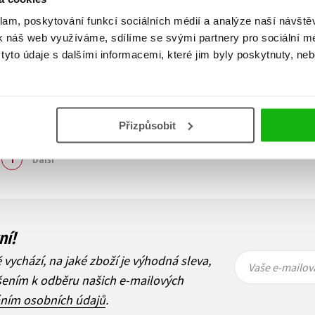
klam, poskytování funkcí sociálních médií a analýze naší návšt
k náš web využíváme, sdílíme se svými partnery pro sociální méd
yto údaje s dalšími informacemi, které jim byly poskytnuty, neb
Přizpůsobit
Zobraz záznamů
1
Další
ní!
Vaše e-
Vaše e-
ě vychází, na jaké zboží je výhodná sleva,
mailová
mailová
Vaše e-mailov
adresa
adresa
ášením k odběru našich e-mailových
áním osobních údajů
.