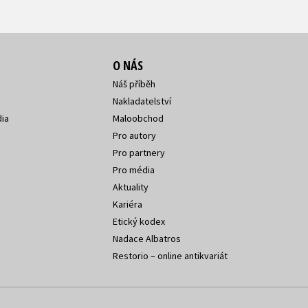
O NÁS
Náš příběh
Nakladatelství
ia
Maloobchod
Pro autory
Pro partnery
Pro média
Aktuality
Kariéra
Etický kodex
Nadace Albatros
Restorio – online antikvariát