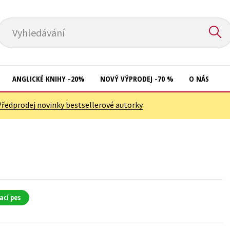
Vyhledávání
ANGLICKÉ KNIHY -20%
NOVÝ VÝPRODEJ -70 %
O NÁS
Předprodej novinky bestsellerové autorky
Přírodní vědy
Křížovky
Společnost, politika
Kuchařky
Technika a věda
New Adult
Učebnice
Ostatní
Umění a kultura
Počítače
ací pes
Výchova a pedagogika
Poezie
Young adult