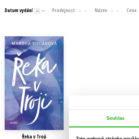
Auto - moto
Datum vydání
Prodejnost
Název
Cena
Jazyky
Beletrie pro děti
Kalendáře
Beletrie pro dospělé
Kariéra a osobní rozvoj
Byznys a ekonomie
Komiks
V
Souhlas
Řeka v Troji
Tato webová stránka použív