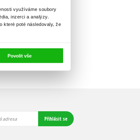
ěvnosti využíváme soubory
ia, inzerci a analýzy.
o které poté následovaly, že
Povolit vše
Přihlásit se
á adresa