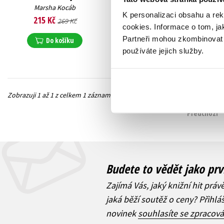
Marsha Kocáb
K personalizaci obsahu a re
215 Kč
269 Kč
cookies.
Informace o tom, ja
Partneři mohou zkombinovat t
Do košíku
používáte jejich služby.
Zobrazuji 1 až 1 z celkem 1 záznamů
Předchozí
Budete to vědět jako prv
Zajímá Vás, jaký knižní hit práv
jaká běží soutěž o ceny? Přihl
novinek
souhlasíte se zpracov