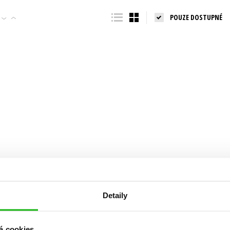
Populárně - naučná pro dospělé
POUZE DOSTUPNÉ
Young adult (SK)
Populárně - naučné pro děti
Zahraniční literatura
Předškoláci
Zdraví a životní styl
Příroda a zahrada
šechny tituly
Detaily
á cookies