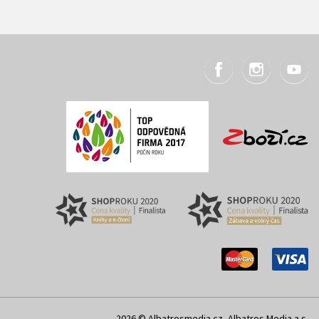
2026 © Albatrosmedia.cz, Albatros Media a.s.