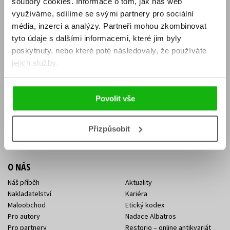
soubory cookies.
Informace o tom, jak náš web
E-SHOP
využíváme, sdílíme se svými partnery pro sociální
média, inzerci a analýzy.
Partneři mohou zkombinovat
Aktuality
Knižní novinky
tyto údaje s dalšími informacemi, které jim byly
Naši autoři
Dárkové poukazy
Obchodní podmínky
Affiliate program
poskytnuty, nebo které poté následovaly, že používáte
Jak nakoupit
Ochrana soukromí
jejich služby.
Doprava a platba
Zpětný odběr elektroodpadu
Benefitní a slevové programy
Povolit vše
KONTAKTY
Kontakt na e-shop
Kontakty Albatros Media
Přizpůsobit
Sídlo společnosti
O NÁS
Náš příběh
Aktuality
Nakladatelství
Kariéra
Maloobchod
Etický kodex
Pro autory
Nadace Albatros
Pro partnery
Restorio – online antikvariát