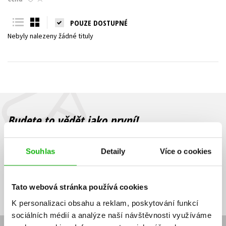
Young adult (SK)
Zahraniční literatura
Zdraví a životní styl
POUZE DOSTUPNÉ
Nebyly nalezeny žádné tituly
Všechny tituly
Budete to vědět jako první!
Zajímá Vás, jaký knižní hit právě vychází, na jaké zboží je výhodná
sleva, jaká běží soutěž o ceny? Přihlášením k odběru našich e-
Souhlas
Detaily
Více o cookies
mailových novinek
souhlasíte se zpracováním osobních údajů
.
Vaše e-
Vaše e-
Přihlásit se
mailová
mailová
Vaše e-mailová adresa
Tato webová stránka používá cookies
adresa
adresa
K personalizaci obsahu a reklam, poskytování funkcí
sociálních médií a analýze naší návštěvnosti využíváme