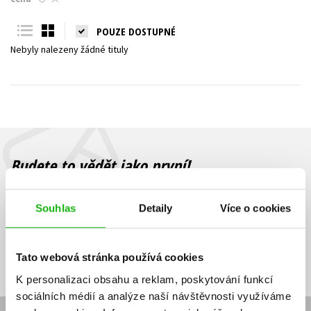
Young adult (SK)
Zahraniční literatura
Zdraví a životní styl
POUZE DOSTUPNÉ
Nebyly nalezeny žádné tituly
Všechny tituly
Budete to vědět jako první!
Zajímá Vás, jaký knižní hit právě vychází, na jaké zboží je výhodná
sleva, jaká běží soutěž o ceny? Přihlášením k odběru našich e-
Souhlas
Detaily
Více o cookies
mailových novinek
souhlasíte se zpracováním osobních údajů
.
Vaše e-
Vaše e-
Přihlásit se
mailová
mailová
Vaše e-mailová adresa
Tato webová stránka používá cookies
adresa
adresa
K personalizaci obsahu a reklam, poskytování funkcí
sociálních médií a analýze naší návštěvnosti využíváme