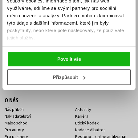
soubory cookies.
Informace o tom, jak náš web
E-SHOP
využíváme, sdílíme se svými partnery pro sociální
média, inzerci a analýzy.
Partneři mohou zkombinovat
Aktuality
Knižní novinky
tyto údaje s dalšími informacemi, které jim byly
Naši autoři
Dárkové poukazy
Obchodní podmínky
Affiliate program
poskytnuty, nebo které poté následovaly, že používáte
Jak nakoupit
Ochrana soukromí
jejich služby.
Doprava a platba
Zpětný odběr elektroodpadu
Benefitní a slevové programy
Povolit vše
KONTAKTY
Kontakt na e-shop
Kontakty Albatros Media
Přizpůsobit
Sídlo společnosti
O NÁS
Náš příběh
Aktuality
Nakladatelství
Kariéra
Maloobchod
Etický kodex
Pro autory
Nadace Albatros
Pro partnery
Restorio – online antikvariát