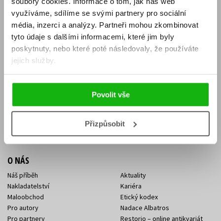
soubory cookies.
Informace o tom, jak náš web
E-SHOP
využíváme, sdílíme se svými partnery pro sociální
média, inzerci a analýzy.
Partneři mohou zkombinovat
Aktuality
Knižní novinky
tyto údaje s dalšími informacemi, které jim byly
Naši autoři
Dárkové poukazy
Obchodní podmínky
Affiliate program
poskytnuty, nebo které poté následovaly, že používáte
Jak nakoupit
Ochrana soukromí
jejich služby.
Doprava a platba
Zpětný odběr elektroodpadu
Benefitní a slevové programy
Povolit vše
KONTAKTY
Kontakt na e-shop
Kontakty Albatros Media
Přizpůsobit
Sídlo společnosti
O NÁS
Náš příběh
Aktuality
Nakladatelství
Kariéra
Maloobchod
Etický kodex
Pro autory
Nadace Albatros
Pro partnery
Restorio – online antikvariát