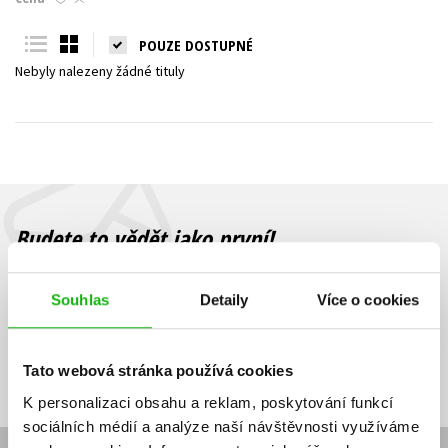
Young adult (SK)
Zahraniční literatura
Zdraví a životní styl
POUZE DOSTUPNÉ
Nebyly nalezeny žádné tituly
Všechny tituly
Budete to vědět jako první!
Zajímá Vás, jaký knižní hit právě vychází, na jaké zboží je výhodná
sleva, jaká běží soutěž o ceny? Přihlášením k odběru našich e-
Souhlas
Detaily
Více o cookies
mailových novinek
souhlasíte se zpracováním osobních údajů
.
Vaše e-
Vaše e-
Přihlásit se
mailová
mailová
Vaše e-mailová adresa
Tato webová stránka používá cookies
adresa
adresa
K personalizaci obsahu a reklam, poskytování funkcí
sociálních médií a analýze naší návštěvnosti využíváme