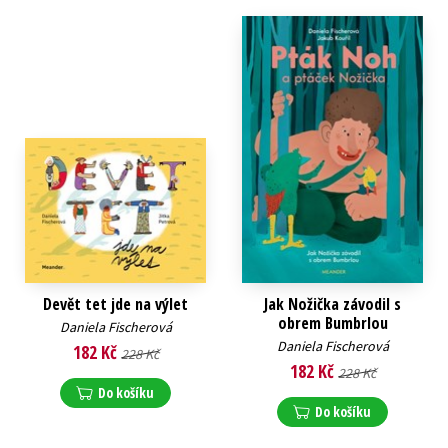
Devět tet jde na výlet
Jak Nožička závodil s
obrem Bumbrlou
Daniela Fischerová
Daniela Fischerová
182 Kč
228 Kč
182 Kč
228 Kč
Do košíku
Do košíku