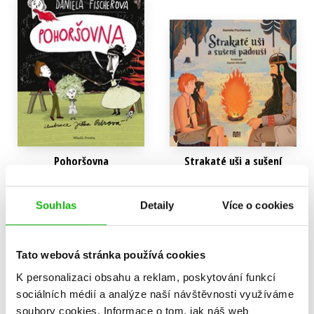
Pavel Teisinger
,
Daniela Fischerová
,
Pavel Brycz
,
Pavel Šrut
,
Josef Kolář
,
Kolektiv
,
Václav Čtvrtek
Pohoršovna
Strakaté uši a sušení
padouši
Daniela Fischerová
Daniela Fischerová
239 Kč
299 Kč
Souhlas
Detaily
Více o cookies
238 Kč
298 Kč
Do košíku
Do košíku
Tato webová stránka používá cookies
K personalizaci obsahu a reklam, poskytování funkcí
sociálních médií a analýze naší návštěvnosti využíváme
soubory cookies.
Informace o tom, jak náš web