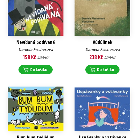
Nevídaná podívaná
Vúdúlínek
Daniela Fischerová
Daniela Fischerová
158 Kč
238 Kč
198 Kč
298 Kč
Do košíku
Do košíku
Bum bum tydlidum
Uspávanky a vstávanky