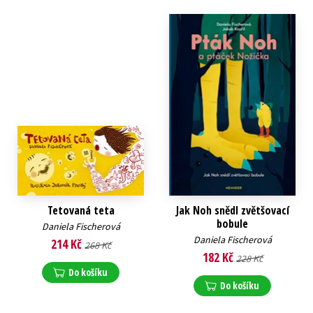
Tetovaná teta
Jak Noh snědl zvětšovací
bobule
Daniela Fischerová
Daniela Fischerová
214 Kč
268 Kč
182 Kč
228 Kč
Do košíku
Do košíku