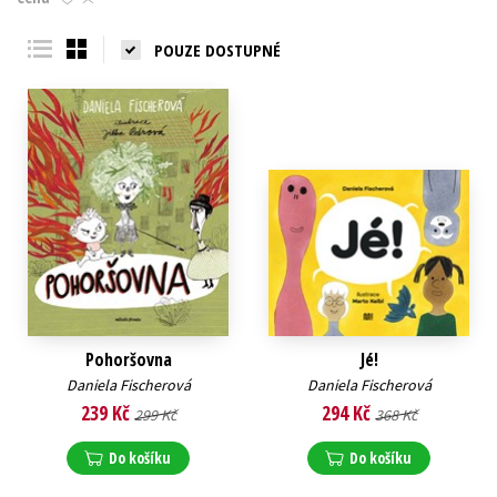
Young adult (SK)
Zahraniční literatura
Zdraví a životní styl
POUZE DOSTUPNÉ
Všechny tituly
Pohoršovna
Jé!
Daniela Fischerová
Daniela Fischerová
239 Kč
294 Kč
299 Kč
368 Kč
Do košíku
Do košíku