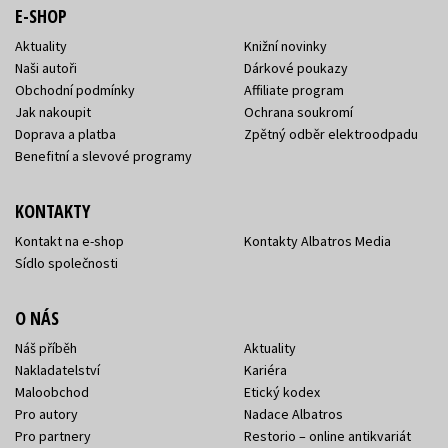
E-SHOP
Aktuality
Knižní novinky
Naši autoři
Dárkové poukazy
Obchodní podmínky
Affiliate program
Jak nakoupit
Ochrana soukromí
Doprava a platba
Zpětný odběr elektroodpadu
Benefitní a slevové programy
KONTAKTY
Kontakt na e-shop
Kontakty Albatros Media
Sídlo společnosti
O NÁS
Náš příběh
Aktuality
Nakladatelství
Kariéra
Maloobchod
Etický kodex
Pro autory
Nadace Albatros
Pro partnery
Restorio – online antikvariát