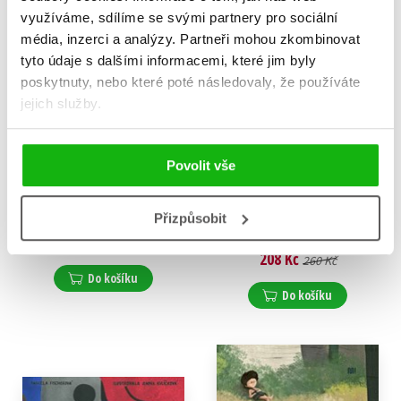
využíváme, sdílíme se svými partnery pro sociální
média, inzerci a analýzy.
Partneři mohou zkombinovat
tyto údaje s dalšími informacemi, které jim byly
poskytnuty, nebo které poté následovaly, že používáte
jejich služby.
Povolit vše
Pták Noh a ptáček Nožička
Literární salón U
stříbrných lišek
Přizpůsobit
Daniela Fischerová
Daniela Fischerová
158 Kč
198 Kč
208 Kč
260 Kč
Do košíku
Do košíku