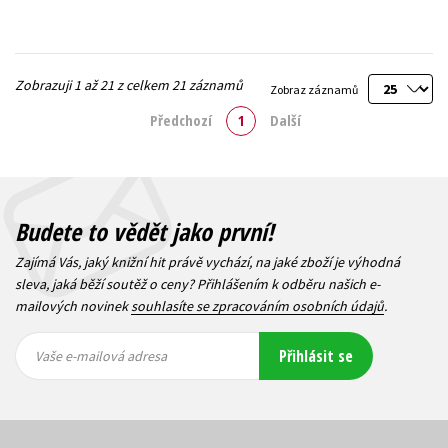
Zobrazuji 1 až 21 z celkem 21 záznamů
Zobraz záznamů
Předchozí
1
Další
Budete to vědět jako první!
Zajímá Vás, jaký knižní hit právě vychází, na jaké zboží je výhodná
sleva, jaká běží soutěž o ceny? Přihlášením k odběru našich e-
mailových novinek
souhlasíte se zpracováním osobních údajů
.
Vaše e-
Vaše e-
Přihlásit se
mailová
mailová
Vaše e-mailová adresa
adresa
adresa