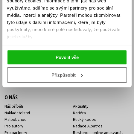
soubory cookies.
Informace o tom, jak náš web
E-SHOP
využíváme, sdílíme se svými partnery pro sociální
média, inzerci a analýzy.
Partneři mohou zkombinovat
Aktuality
Knižní novinky
tyto údaje s dalšími informacemi, které jim byly
Naši autoři
Dárkové poukazy
Obchodní podmínky
Affiliate program
poskytnuty, nebo které poté následovaly, že používáte
Jak nakoupit
Ochrana soukromí
jejich služby.
Doprava a platba
Zpětný odběr elektroodpadu
Benefitní a slevové programy
Povolit vše
KONTAKTY
Kontakt na e-shop
Kontakty Albatros Media
Přizpůsobit
Sídlo společnosti
O NÁS
Náš příběh
Aktuality
Nakladatelství
Kariéra
Maloobchod
Etický kodex
Pro autory
Nadace Albatros
Pro partnery
Restorio – online antikvariát