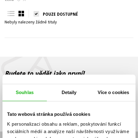
Young adult (SK)
Zahraniční literatura
Zdraví a životní styl
POUZE DOSTUPNÉ
Nebyly nalezeny žádné tituly
Všechny tituly
Budete to vědět jako první!
Zajímá Vás, jaký knižní hit právě vychází, na jaké zboží je výhodná
sleva, jaká běží soutěž o ceny? Přihlášením k odběru našich e-
Souhlas
Detaily
Více o cookies
mailových novinek
souhlasíte se zpracováním osobních údajů
.
Vaše e-
Vaše e-
Přihlásit se
mailová
mailová
Vaše e-mailová adresa
Tato webová stránka používá cookies
adresa
adresa
K personalizaci obsahu a reklam, poskytování funkcí
sociálních médií a analýze naší návštěvnosti využíváme