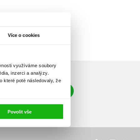
Více o cookies
ěvnosti využíváme soubory
ia, inzerci a analýzy.
o které poté následovaly, že
Přihlásit se
á adresa
Povolit vše