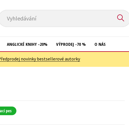
Vyhledávání
ANGLICKÉ KNIHY -20%
VÝPRODEJ -70 %
O NÁS
Předprodej novinky bestsellerové autorky
Přírodní vědy
Křížovky
Společnost, politika
Kuchařky
Technika a věda
New Adult
Učebnice
Ostatní
Umění a kultura
Počítače
ací pes
Výchova a pedagogika
Poezie
Young adult