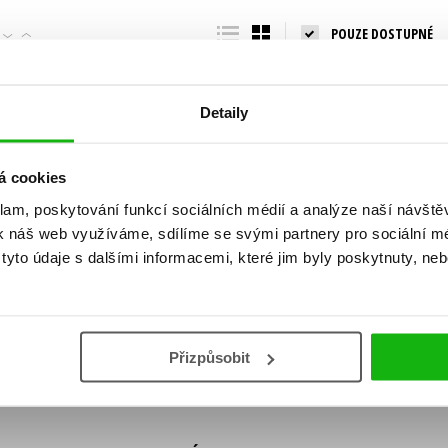
Populárně - naučná pro dospělé
POUZE DOSTUPNÉ
Young adult (SK)
Populárně - naučné pro děti
Zahraniční literatura
Předškoláci
Zdraví a životní styl
Detaily
Příroda a zahrada
á cookies
klam, poskytování funkcí sociálních médií a analýze naší návšt
šechny tituly
k náš web využíváme, sdílíme se svými partnery pro sociální méd
ní!
yto údaje s dalšími informacemi, které jim byly poskytnuty, neb
Vaše e-
Vaše e-
ě vychází, na jaké zboží je výhodná sleva,
mailová
mailová
Vaše e-mailov
adresa
adresa
ášením k odběru našich e-mailových
áním osobních údajů
.
Přizpůsobit