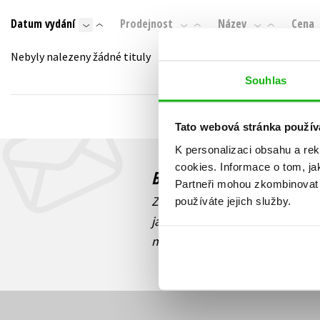
Auto - moto
Datum vydání
Prodejnost
Název
Cena
Jazyky
Beletrie pro děti
Kalendáře
Nebyly nalezeny žádné tituly
Beletrie pro dospělé
Kariéra a osobní rozvoj
Souhlas
Byznys a ekonomie
Komiks
Tato webová stránka použív
K personalizaci obsahu a re
V
cookies.
Informace o tom, ja
Budete to vědět jako prv
Partneři mohou zkombinovat t
Zajímá Vás, jaký knižní hit práv
používáte jejich služby.
jaká běží soutěž o ceny? Přihl
novinek
souhlasíte se zpracov