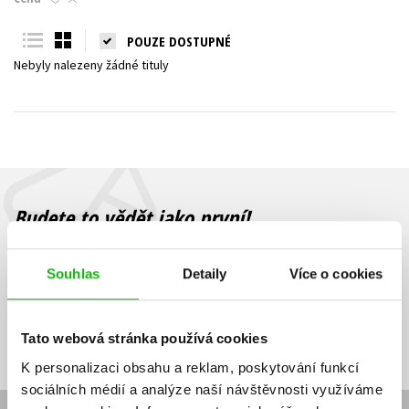
Young adult (SK)
Zahraniční literatura
Zdraví a životní styl
POUZE DOSTUPNÉ
Nebyly nalezeny žádné tituly
Všechny tituly
Budete to vědět jako první!
Zajímá Vás, jaký knižní hit právě vychází, na jaké zboží je výhodná
sleva, jaká běží soutěž o ceny? Přihlášením k odběru našich e-
Souhlas
Detaily
Více o cookies
mailových novinek
souhlasíte se zpracováním osobních údajů
.
Vaše e-
Vaše e-
Přihlásit se
mailová
mailová
Vaše e-mailová adresa
Tato webová stránka používá cookies
adresa
adresa
K personalizaci obsahu a reklam, poskytování funkcí
sociálních médií a analýze naší návštěvnosti využíváme