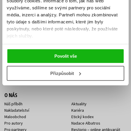
soubory cookies.
Informace o tom, jak náš web
E-SHOP
využíváme, sdílíme se svými partnery pro sociální
média, inzerci a analýzy.
Partneři mohou zkombinovat
Aktuality
Knižní novinky
tyto údaje s dalšími informacemi, které jim byly
Naši autoři
Dárkové poukazy
Obchodní podmínky
Affiliate program
poskytnuty, nebo které poté následovaly, že používáte
Jak nakoupit
Ochrana soukromí
jejich služby.
Doprava a platba
Zpětný odběr elektroodpadu
Benefitní a slevové programy
Povolit vše
KONTAKTY
Kontakt na e-shop
Kontakty Albatros Media
Přizpůsobit
Sídlo společnosti
O NÁS
Náš příběh
Aktuality
Nakladatelství
Kariéra
Maloobchod
Etický kodex
Pro autory
Nadace Albatros
Pro partnery
Restorio – online antikvariát