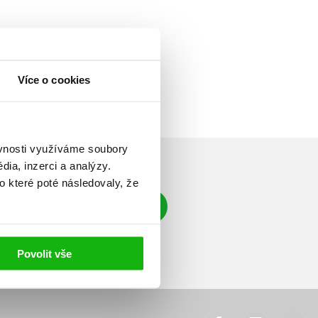
Více o cookies
ěvnosti využíváme soubory
ia, inzerci a analýzy.
o které poté následovaly, že
Přihlásit se
á adresa
Povolit vše