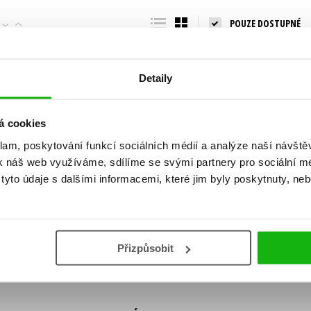
Populárně - naučná pro dospělé
POUZE DOSTUPNÉ
Young adult (SK)
Populárně - naučné pro děti
Zahraniční literatura
Předškoláci
Zdraví a životní styl
Detaily
Příroda a zahrada
á cookies
klam, poskytování funkcí sociálních médií a analýze naší návšt
šechny tituly
k náš web využíváme, sdílíme se svými partnery pro sociální méd
ní!
yto údaje s dalšími informacemi, které jim byly poskytnuty, neb
Vaše e-
Vaše e-
ě vychází, na jaké zboží je výhodná sleva,
mailová
mailová
Vaše e-mailov
adresa
adresa
ášením k odběru našich e-mailových
áním osobních údajů
.
Přizpůsobit