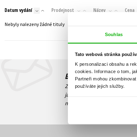
Auto - moto
Datum vydání
Prodejnost
Název
Cena
Jazyky
Beletrie pro děti
Kalendáře
Nebyly nalezeny žádné tituly
Beletrie pro dospělé
Kariéra a osobní rozvoj
Souhlas
Byznys a ekonomie
Komiks
Tato webová stránka použív
K personalizaci obsahu a re
V
cookies.
Informace o tom, ja
Budete to vědět jako prv
Partneři mohou zkombinovat t
Zajímá Vás, jaký knižní hit práv
používáte jejich služby.
jaká běží soutěž o ceny? Přihl
novinek
souhlasíte se zpracov