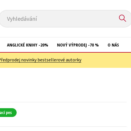
Vyhledávání
ANGLICKÉ KNIHY -20%
NOVÝ VÝPRODEJ -70 %
O NÁS
Předprodej novinky bestsellerové autorky
Přírodní vědy
Křížovky
Společnost, politika
Kuchařky
Technika a věda
New Adult
Učebnice
Ostatní
Umění a kultura
Počítače
ací pes
Výchova a pedagogika
Poezie
Young adult