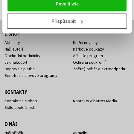
Přihlásit se
mailová
mailová
Vaše e-mailová adresa
Povolit vše
adresa
adresa
Přizpůsobit
E-SHOP
Aktuality
Knižní novinky
Naši autoři
Dárkové poukazy
Obchodní podmínky
Affiliate program
Jak nakoupit
Ochrana soukromí
Doprava a platba
Zpětný odběr elektroodpadu
Benefitní a slevové programy
KONTAKTY
Kontakt na e-shop
Kontakty Albatros Media
Sídlo společnosti
O NÁS
Náš příběh
Aktuality