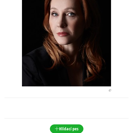
Young adult (SK)
Zahraniční literatura
Zdraví a životní styl
Všechny tituly
©
Hlídací pes