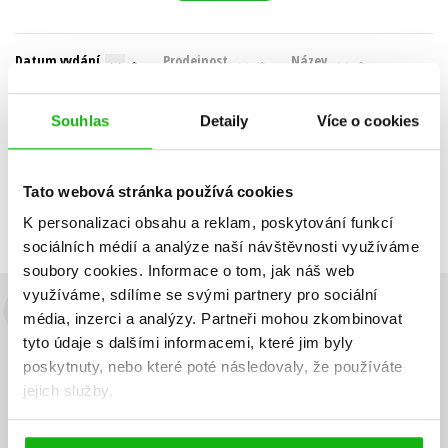
Datum vydání
Prodejnost
Název
Cena
Souhlas
Detaily
Více o cookies
POUZE DOSTUPNÉ
Nebyly nalezeny žádné tituly
Tato webová stránka používá cookies
K personalizaci obsahu a reklam, poskytování funkcí
sociálních médií a analýze naší návštěvnosti využíváme
soubory cookies.
Informace o tom, jak náš web
využíváme, sdílíme se svými partnery pro sociální
média, inzerci a analýzy.
Partneři mohou zkombinovat
Budete to vědět jako první!
tyto údaje s dalšími informacemi, které jim byly
Zajímá Vás, jaký knižní hit právě vychází, na jaké zboží je výhodná
poskytnuty, nebo které poté následovaly, že používáte
sleva, jaká běží soutěž o ceny? Přihlášením k odběru našich e-
jejich služby.
mailových novinek
souhlasíte se zpracováním osobních údajů
.
Vaše e-
Vaše e-