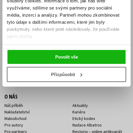
soubory cookies.
Informace o tom, jak náš web
E-SHOP
využíváme, sdílíme se svými partnery pro sociální
média, inzerci a analýzy.
Partneři mohou zkombinovat
Aktuality
Knižní novinky
tyto údaje s dalšími informacemi, které jim byly
Naši autoři
Dárkové poukazy
Obchodní podmínky
Affiliate program
poskytnuty, nebo které poté následovaly, že používáte
Jak nakoupit
Ochrana soukromí
jejich služby.
Doprava a platba
Zpětný odběr elektroodpadu
Benefitní a slevové programy
Povolit vše
KONTAKTY
Kontakt na e-shop
Kontakty Albatros Media
Přizpůsobit
Sídlo společnosti
O NÁS
Náš příběh
Aktuality
Nakladatelství
Kariéra
Maloobchod
Etický kodex
Pro autory
Nadace Albatros
Pro partnery
Restorio – online antikvariát