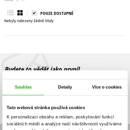
Young adult (SK)
Zahraniční literatura
Zdraví a životní styl
POUZE DOSTUPNÉ
Nebyly nalezeny žádné tituly
Všechny tituly
Budete to vědět jako první!
Zajímá Vás, jaký knižní hit právě vychází, na jaké zboží je výhodná
sleva, jaká běží soutěž o ceny? Přihlášením k odběru našich e-
Souhlas
Detaily
Více o cookies
mailových novinek
souhlasíte se zpracováním osobních údajů
.
Vaše e-
Vaše e-
Přihlásit se
mailová
mailová
Vaše e-mailová adresa
Tato webová stránka používá cookies
adresa
adresa
K personalizaci obsahu a reklam, poskytování funkcí
sociálních médií a analýze naší návštěvnosti využíváme