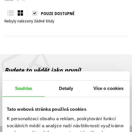
Young adult (SK)
Zahraniční literatura
Zdraví a životní styl
POUZE DOSTUPNÉ
Nebyly nalezeny žádné tituly
Všechny tituly
Budete to vědět jako první!
Zajímá Vás, jaký knižní hit právě vychází, na jaké zboží je výhodná
sleva, jaká běží soutěž o ceny? Přihlášením k odběru našich e-
Souhlas
Detaily
Více o cookies
mailových novinek
souhlasíte se zpracováním osobních údajů
.
Vaše e-
Vaše e-
Přihlásit se
mailová
mailová
Vaše e-mailová adresa
Tato webová stránka používá cookies
adresa
adresa
K personalizaci obsahu a reklam, poskytování funkcí
sociálních médií a analýze naší návštěvnosti využíváme