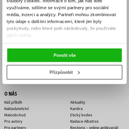
soubory cookies.
Informace o tom, jak náš web
E-SHOP
využíváme, sdílíme se svými partnery pro sociální
média, inzerci a analýzy.
Partneři mohou zkombinovat
Aktuality
Knižní novinky
tyto údaje s dalšími informacemi, které jim byly
Naši autoři
Dárkové poukazy
Obchodní podmínky
Affiliate program
poskytnuty, nebo které poté následovaly, že používáte
Jak nakoupit
Ochrana soukromí
jejich služby.
Doprava a platba
Zpětný odběr elektroodpadu
Benefitní a slevové programy
Povolit vše
KONTAKTY
Kontakt na e-shop
Kontakty Albatros Media
Přizpůsobit
Sídlo společnosti
O NÁS
Náš příběh
Aktuality
Nakladatelství
Kariéra
Maloobchod
Etický kodex
Pro autory
Nadace Albatros
Pro partnery
Restorio – online antikvariát