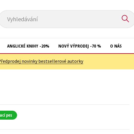
Vyhledávání
ANGLICKÉ KNIHY -20%
NOVÝ VÝPRODEJ -70 %
O NÁS
Předprodej novinky bestsellerové autorky
Přírodní vědy
Křížovky
Společnost, politika
Kuchařky
Technika a věda
New Adult
Učebnice
Ostatní
Umění a kultura
Počítače
ací pes
Výchova a pedagogika
Poezie
Young adult