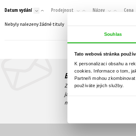
Auto - moto
Datum vydání
Prodejnost
Název
Cena
Jazyky
Beletrie pro děti
Kalendáře
Nebyly nalezeny žádné tituly
Beletrie pro dospělé
Kariéra a osobní rozvoj
Souhlas
Byznys a ekonomie
Komiks
Tato webová stránka použív
K personalizaci obsahu a re
V
cookies.
Informace o tom, ja
Budete to vědět jako prv
Partneři mohou zkombinovat t
Zajímá Vás, jaký knižní hit práv
používáte jejich služby.
jaká běží soutěž o ceny? Přihl
novinek
souhlasíte se zpracov