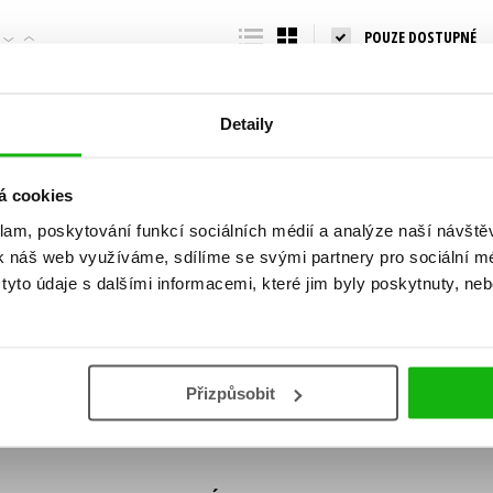
Populárně - naučná pro dospělé
POUZE DOSTUPNÉ
Young adult (SK)
Populárně - naučné pro děti
Zahraniční literatura
Předškoláci
Zdraví a životní styl
Detaily
Příroda a zahrada
á cookies
klam, poskytování funkcí sociálních médií a analýze naší návšt
šechny tituly
k náš web využíváme, sdílíme se svými partnery pro sociální méd
ní!
yto údaje s dalšími informacemi, které jim byly poskytnuty, neb
Vaše e-
Vaše e-
ě vychází, na jaké zboží je výhodná sleva,
mailová
mailová
Vaše e-mailov
adresa
adresa
ášením k odběru našich e-mailových
áním osobních údajů
.
Přizpůsobit