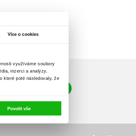
Více o cookies
ěvnosti využíváme soubory
ia, inzerci a analýzy.
o které poté následovaly, že
Přihlásit se
á adresa
Povolit vše