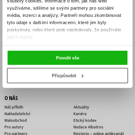
soubory cookies.
Informace o tom, jak náš web
E-SHOP
využíváme, sdílíme se svými partnery pro sociální
média, inzerci a analýzy.
Partneři mohou zkombinovat
Aktuality
Knižní novinky
tyto údaje s dalšími informacemi, které jim byly
Naši autoři
Dárkové poukazy
Obchodní podmínky
Affiliate program
poskytnuty, nebo které poté následovaly, že používáte
Jak nakoupit
Ochrana soukromí
jejich služby.
Doprava a platba
Zpětný odběr elektroodpadu
Benefitní a slevové programy
Povolit vše
KONTAKTY
Kontakt na e-shop
Kontakty Albatros Media
Přizpůsobit
Sídlo společnosti
O NÁS
Náš příběh
Aktuality
Nakladatelství
Kariéra
Maloobchod
Etický kodex
Pro autory
Nadace Albatros
Pro partnery
Restorio – online antikvariát