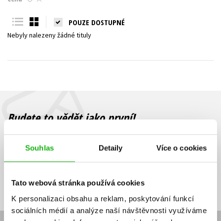
Young adult (SK)
Zahraniční literatura
Zdraví a životní styl
POUZE DOSTUPNÉ
Nebyly nalezeny žádné tituly
Všechny tituly
Budete to vědět jako první!
Zajímá Vás, jaký knižní hit právě vychází, na jaké zboží je výhodná
sleva, jaká běží soutěž o ceny? Přihlášením k odběru našich e-
Souhlas
Detaily
Více o cookies
mailových novinek
souhlasíte se zpracováním osobních údajů
.
Vaše e-
Vaše e-
Přihlásit se
mailová
mailová
Vaše e-mailová adresa
Tato webová stránka používá cookies
adresa
adresa
K personalizaci obsahu a reklam, poskytování funkcí
sociálních médií a analýze naší návštěvnosti využíváme