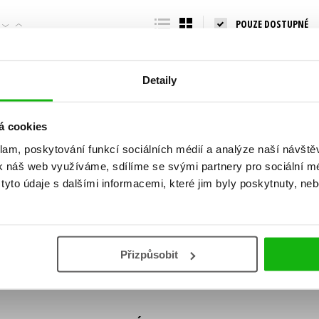
Populárně - naučná pro dospělé
POUZE DOSTUPNÉ
Young adult (SK)
Populárně - naučné pro děti
Zahraniční literatura
Předškoláci
Zdraví a životní styl
Detaily
Příroda a zahrada
á cookies
klam, poskytování funkcí sociálních médií a analýze naší návšt
šechny tituly
k náš web využíváme, sdílíme se svými partnery pro sociální méd
ní!
yto údaje s dalšími informacemi, které jim byly poskytnuty, neb
Vaše e-
Vaše e-
ě vychází, na jaké zboží je výhodná sleva,
mailová
mailová
Vaše e-mailov
adresa
adresa
ášením k odběru našich e-mailových
áním osobních údajů
.
Přizpůsobit