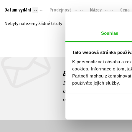
Auto - moto
Datum vydání
Prodejnost
Název
Cena
Jazyky
Beletrie pro děti
Kalendáře
Nebyly nalezeny žádné tituly
Beletrie pro dospělé
Kariéra a osobní rozvoj
Souhlas
Byznys a ekonomie
Komiks
Tato webová stránka použív
K personalizaci obsahu a re
V
cookies.
Informace o tom, ja
Budete to vědět jako prv
Partneři mohou zkombinovat t
Zajímá Vás, jaký knižní hit práv
používáte jejich služby.
jaká běží soutěž o ceny? Přihl
novinek
souhlasíte se zpracov