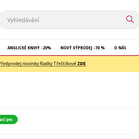
Vyhledávání
ANGLICKÉ KNIHY -20%
NOVÝ VÝPRODEJ -70 %
O NÁS
Předprodej novinky Radky Třeštíkové
ZDE
Přírodní vědy
Křížovky
Společnost, politika
Kuchařky
Technika a věda
New Adult
Učebnice
Ostatní
Umění a kultura
Počítače
ací pes
Výchova a pedagogika
Poezie
Young adult