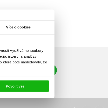
Více o cookies
ěvnosti využíváme soubory
ia, inzerci a analýzy.
o které poté následovaly, že
Přihlásit se
á adresa
Povolit vše