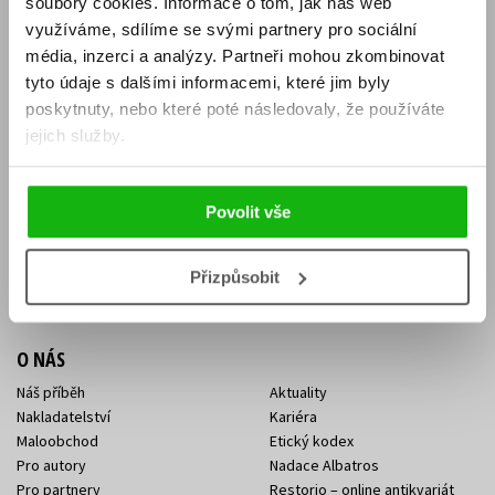
soubory cookies.
Informace o tom, jak náš web
E-SHOP
využíváme, sdílíme se svými partnery pro sociální
média, inzerci a analýzy.
Partneři mohou zkombinovat
Aktuality
Knižní novinky
tyto údaje s dalšími informacemi, které jim byly
Naši autoři
Dárkové poukazy
Obchodní podmínky
Affiliate program
poskytnuty, nebo které poté následovaly, že používáte
Jak nakoupit
Ochrana soukromí
jejich služby.
Doprava a platba
Zpětný odběr elektroodpadu
Benefitní a slevové programy
Povolit vše
KONTAKTY
Kontakt na e-shop
Kontakty Albatros Media
Přizpůsobit
Sídlo společnosti
O NÁS
Náš příběh
Aktuality
Nakladatelství
Kariéra
Maloobchod
Etický kodex
Pro autory
Nadace Albatros
Pro partnery
Restorio – online antikvariát