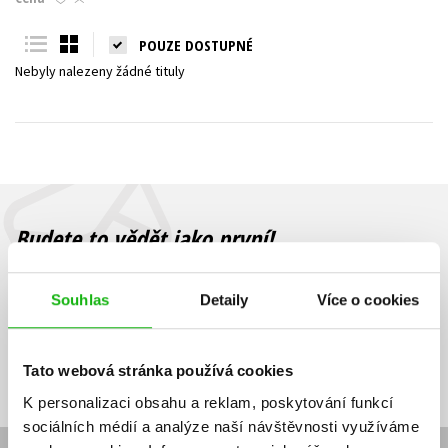
Young adult (SK)
Zahraniční literatura
Zdraví a životní styl
POUZE DOSTUPNÉ
Nebyly nalezeny žádné tituly
Všechny tituly
Budete to vědět jako první!
Zajímá Vás, jaký knižní hit právě vychází, na jaké zboží je výhodná
sleva, jaká běží soutěž o ceny? Přihlášením k odběru našich e-
Souhlas
Detaily
Více o cookies
mailových novinek
souhlasíte se zpracováním osobních údajů
.
Vaše e-
Vaše e-
Přihlásit se
mailová
mailová
Vaše e-mailová adresa
Tato webová stránka používá cookies
adresa
adresa
K personalizaci obsahu a reklam, poskytování funkcí
sociálních médií a analýze naší návštěvnosti využíváme