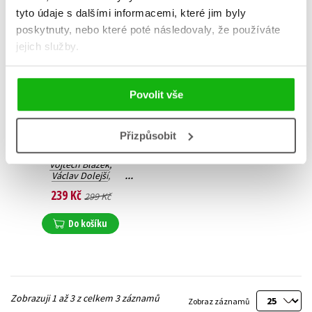
tyto údaje s dalšími informacemi, které jim byly
poskytnuty, nebo které poté následovaly, že používáte
jejich služby.
Povolit vše
Přizpůsobit
Když se v zoo zhasne
Zuzana Hodková
,
Vojtěch Blažek
,
Václav Dolejší
,
Silvie Friedmannová
,
239 Kč
299 Kč
Jiří Hošek
,
Janek Kroupa
,
Jiří Kubík
,
Lucie Stuchlíková
,
Do košíku
Luděk Mádl
,
Josef Klíma
,
Jaromír Bosák
,
Veronika Jonášová
,
Janek Rubeš
,
Jindřich Šídlo
Zobrazuji 1 až 3 z celkem 3 záznamů
Zobraz záznamů