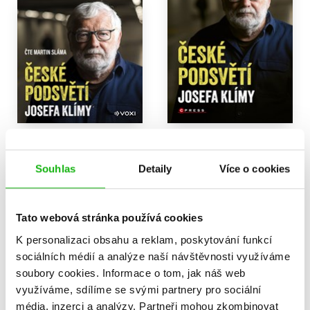
České podsvětí Josefa
České podsvětí Josefa
Klímy (audiokniha)
Klímy
Josef Klíma
Josef Klíma
Souhlas
Detaily
Více o cookies
319 Kč
319 Kč
399 Kč
399 Kč
Do košíku
Do košíku
Tato webová stránka používá cookies
K personalizaci obsahu a reklam, poskytování funkcí
sociálních médií a analýze naší návštěvnosti využíváme
soubory cookies.
Informace o tom, jak náš web
využíváme, sdílíme se svými partnery pro sociální
média, inzerci a analýzy.
Partneři mohou zkombinovat