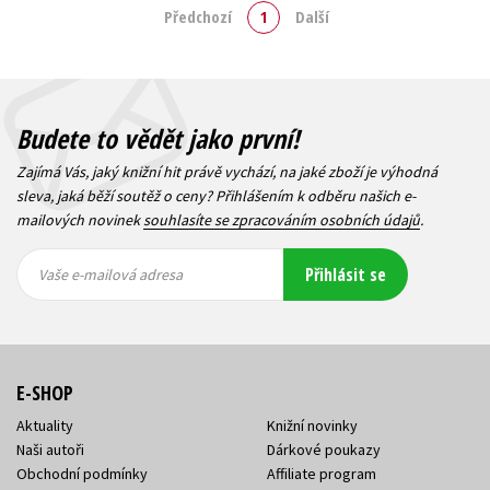
Předchozí
1
Další
Budete to vědět jako první!
Zajímá Vás, jaký knižní hit právě vychází, na jaké zboží je výhodná
sleva, jaká běží soutěž o ceny? Přihlášením k odběru našich e-
mailových novinek
souhlasíte se zpracováním osobních údajů
.
Vaše e-
Vaše e-
Přihlásit se
mailová
mailová
Vaše e-mailová adresa
adresa
adresa
E-SHOP
Aktuality
Knižní novinky
Naši autoři
Dárkové poukazy
Obchodní podmínky
Affiliate program