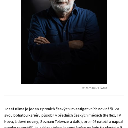
Young adult (SK)
Zahraniční literatura
Zdraví a životní styl
Všechny tituly
© Jaroslav Fikota
Josef Klíma je jeden z prvních českých investigativních novinářů. Za
svou bohatou kariéru působil v předních českých médiích (Reflex, TV
Nova, Lidové noviny, Seznam Televize a další), pro něž natočil a napsal
stovky reportáží. Je zakladatelem legendárního pořadu Na vlastní oči