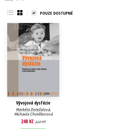
Young adult (SK)
Zahraniční literatura
Zdraví a životní styl
POUZE DOSTUPNÉ
Všechny tituly
Vývojová dysfázie
Markéta Doležalová
,
Michaela Chotěborová
248 Kč
310 Kč