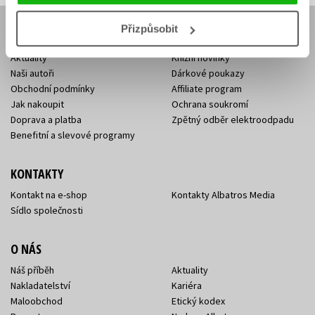
Přizpůsobit
E-SHOP
Aktuality
Knižní novinky
Naši autoři
Dárkové poukazy
Obchodní podmínky
Affiliate program
Jak nakoupit
Ochrana soukromí
Doprava a platba
Zpětný odběr elektroodpadu
Benefitní a slevové programy
KONTAKTY
Kontakt na e-shop
Kontakty Albatros Media
Sídlo společnosti
O NÁS
Náš příběh
Aktuality
Nakladatelství
Kariéra
Maloobchod
Etický kodex