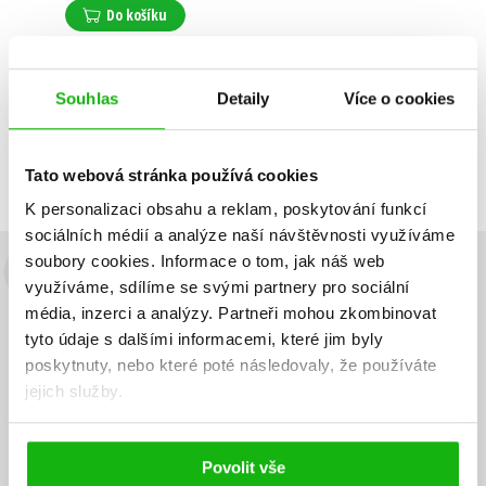
Do košíku
Souhlas
Detaily
Více o cookies
Zobrazuji 1 až 1 z celkem 1 záznamů
Zobraz záznamů
Předchozí
1
Další
Tato webová stránka používá cookies
K personalizaci obsahu a reklam, poskytování funkcí
sociálních médií a analýze naší návštěvnosti využíváme
soubory cookies.
Informace o tom, jak náš web
Budete to vědět jako první!
využíváme, sdílíme se svými partnery pro sociální
média, inzerci a analýzy.
Partneři mohou zkombinovat
Zajímá Vás, jaký knižní hit právě vychází, na jaké zboží je výhodná
tyto údaje s dalšími informacemi, které jim byly
sleva, jaká běží soutěž o ceny? Přihlášením k odběru našich e-
poskytnuty, nebo které poté následovaly, že používáte
mailových novinek
souhlasíte se zpracováním osobních údajů
.
jejich služby.
Vaše e-
Vaše e-
Přihlásit se
mailová
mailová
Vaše e-mailová adresa
adresa
adresa
Povolit vše