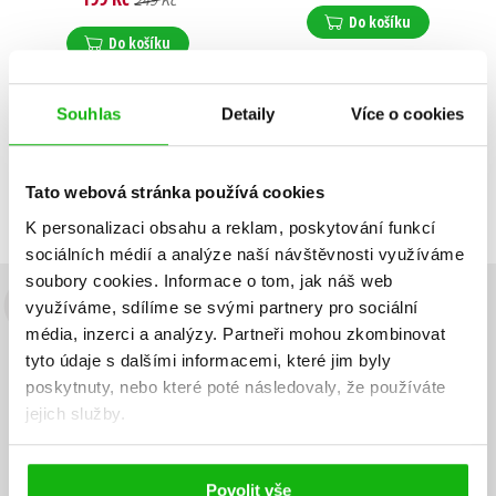
249 Kč
Do košíku
Do košíku
Souhlas
Detaily
Více o cookies
Zobrazuji 1 až 2 z celkem 2 záznamů
Zobraz záznamů
Tato webová stránka používá cookies
Předchozí
1
Další
K personalizaci obsahu a reklam, poskytování funkcí
sociálních médií a analýze naší návštěvnosti využíváme
soubory cookies.
Informace o tom, jak náš web
využíváme, sdílíme se svými partnery pro sociální
Budete to vědět jako první!
média, inzerci a analýzy.
Partneři mohou zkombinovat
Zajímá Vás, jaký knižní hit právě vychází, na jaké zboží je výhodná
tyto údaje s dalšími informacemi, které jim byly
sleva, jaká běží soutěž o ceny? Přihlášením k odběru našich e-
poskytnuty, nebo které poté následovaly, že používáte
mailových novinek
souhlasíte se zpracováním osobních údajů
.
jejich služby.
Vaše e-
Vaše e-
Přihlásit se
mailová
mailová
Vaše e-mailová adresa
adresa
adresa
Povolit vše