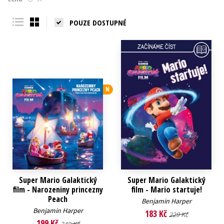
Young adult (SK)
Zahraniční literatura
Zdraví a životní styl
POUZE DOSTUPNÉ
Všechny tituly
N
Super Mario Galaktický
Super Mario Galaktický
film - Narozeniny princezny
film - Mario startuje!
Peach
Benjamin Harper
Benjamin Harper
183 Kč
229 Kč
199 Kč