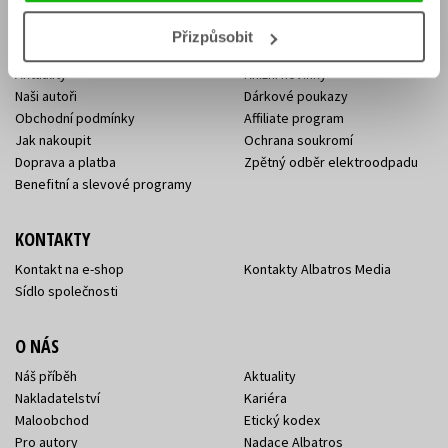
Přizpůsobit
E-SHOP
Aktuality
Knižní novinky
Naši autoři
Dárkové poukazy
Obchodní podmínky
Affiliate program
Jak nakoupit
Ochrana soukromí
Doprava a platba
Zpětný odběr elektroodpadu
Benefitní a slevové programy
KONTAKTY
Kontakt na e-shop
Kontakty Albatros Media
Sídlo společnosti
O NÁS
Náš příběh
Aktuality
Nakladatelství
Kariéra
Maloobchod
Etický kodex
Pro autory
Nadace Albatros