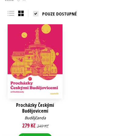
Young adult (SK)
Zahraniční literatura
Zdraví a životní styl
POUZE DOSTUPNÉ
Všechny tituly
Procházky Českými
Budějovicemi
Budějčanda
279 Kč
349 Kč