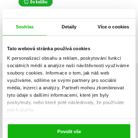
Do košíku
Souhlas
Detaily
Více o cookies
Zobrazuji 1 až 1 z celkem 1 záznamů
Zobraz záznamů
Předchozí
1
Další
Tato webová stránka používá cookies
K personalizaci obsahu a reklam, poskytování funkcí
sociálních médií a analýze naší návštěvnosti využíváme
soubory cookies.
Informace o tom, jak náš web
Budete to vědět jako první!
využíváme, sdílíme se svými partnery pro sociální
média, inzerci a analýzy.
Partneři mohou zkombinovat
Zajímá Vás, jaký knižní hit právě vychází, na jaké zboží je výhodná
tyto údaje s dalšími informacemi, které jim byly
sleva, jaká běží soutěž o ceny? Přihlášením k odběru našich e-
poskytnuty, nebo které poté následovaly, že používáte
mailových novinek
souhlasíte se zpracováním osobních údajů
.
jejich služby.
Vaše e-
Vaše e-
Přihlásit se
mailová
mailová
Vaše e-mailová adresa
adresa
adresa
Povolit vše