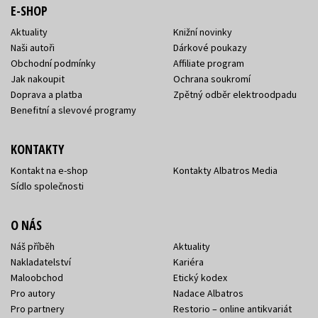
E-SHOP
Aktuality
Knižní novinky
Naši autoři
Dárkové poukazy
Obchodní podmínky
Affiliate program
Jak nakoupit
Ochrana soukromí
Doprava a platba
Zpětný odběr elektroodpadu
Benefitní a slevové programy
KONTAKTY
Kontakt na e-shop
Kontakty Albatros Media
Sídlo společnosti
O NÁS
Náš příběh
Aktuality
Nakladatelství
Kariéra
Maloobchod
Etický kodex
Pro autory
Nadace Albatros
Pro partnery
Restorio – online antikvariát