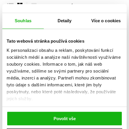
POUZE DOSTUPNÉ
Souhlas
Detaily
Více o cookies
Tato webová stránka používá cookies
K personalizaci obsahu a reklam, poskytování funkcí
sociálních médií a analýze naší návštěvnosti využíváme
soubory cookies.
Informace o tom, jak náš web
využíváme, sdílíme se svými partnery pro sociální
média, inzerci a analýzy.
Partneři mohou zkombinovat
tyto údaje s dalšími informacemi, které jim byly
Generační konflikt
poskytnuty, nebo které poté následovaly, že používáte
jejich služby.
Veronika Capáková
,
Petr Honzejk
319 Kč
399 Kč
Povolit vše
Do košíku