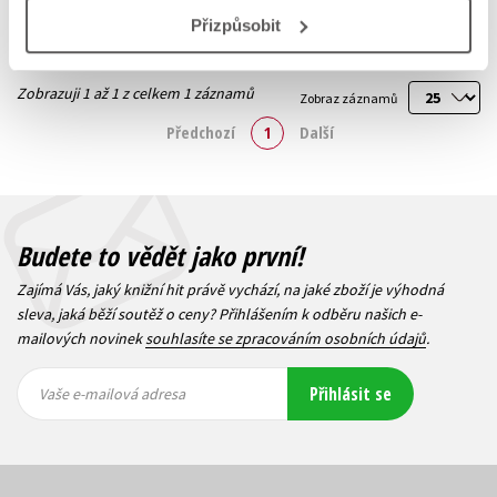
Přizpůsobit
Zobrazuji 1 až 1 z celkem 1 záznamů
Zobraz záznamů
Předchozí
1
Další
Budete to vědět jako první!
Zajímá Vás, jaký knižní hit právě vychází, na jaké zboží je výhodná
sleva, jaká běží soutěž o ceny? Přihlášením k odběru našich e-
mailových novinek
souhlasíte se zpracováním osobních údajů
.
Vaše e-
Vaše e-
Přihlásit se
mailová
mailová
Vaše e-mailová adresa
adresa
adresa