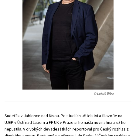
Young adult (SK)
Zahraniční literatura
Zdraví a životní styl
Všechny tituly
© Lukáš Bíba
Sudeťák z Jablonce nad Nisou. Po studiích učitelství a filozofie na
UJEP v Ústí nad Labem a FF UK v Praze si ho našla novinařina a už ho
nepustila. V divokých devadesátkách reportoval pro Český rozhlas z
divokého severu. Postupně se přesunul do Prahy. V Českém rozhlase