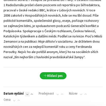
1 Radiožurnálu prošel všemi pozicemi od reportéra po šéfredaktora,
pracoval v české redakci BBC, krátce v Lidových novinách. V roce
2006 zakotvil v Hospodářských novinách, kde se mu líbí dosud. Píše
politické komentáře, společenské glosy, eseje, pořizuje rozhovory
se zajímavými lidmi, je spoluautorem podcastů Generační konflikt a
Podpásovka. Spolupracuje s Českým rozhlasem, Českou televizí,
Katolickým týdeníkem a dalšími médii. Podílel se na knize
Proč
o Miloši
Zemanovi a na publikaci
Moje dětství v socialismu
. Je držitelem dvou
novinářských cen za nejlepší komentář roku a ceny Ferdinanda
Peroutky. Nejvíc ho ale potěšil anonym, který ho na sociálních sítích
nazval „tím nejhorším z havloidní pravdoláskařské žumpy“.
Hlídací pes
Datum vydání
Prodejnost
Název
Cena