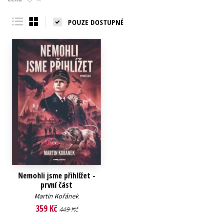
Young adult (SK)
Zahraniční literatura
Zdraví a životní styl
POUZE DOSTUPNÉ
Všechny tituly
Nemohli jsme přihlížet -
první část
Martin Kořánek
359 Kč
449 Kč