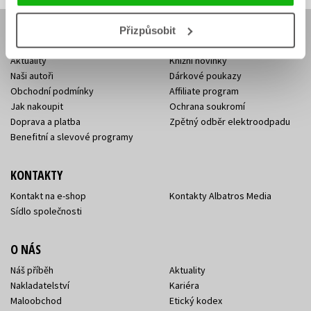
Přizpůsobit
E-SHOP
Aktuality
Knižní novinky
Naši autoři
Dárkové poukazy
Obchodní podmínky
Affiliate program
Jak nakoupit
Ochrana soukromí
Doprava a platba
Zpětný odběr elektroodpadu
Benefitní a slevové programy
KONTAKTY
Kontakt na e-shop
Kontakty Albatros Media
Sídlo společnosti
O NÁS
Náš příběh
Aktuality
Nakladatelství
Kariéra
Maloobchod
Etický kodex