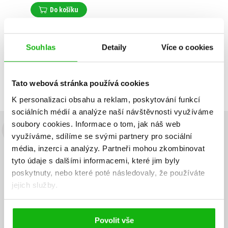
Do košíku
Souhlas
Detaily
Více o cookies
Zobrazuji 1 až 1 z celkem 1 záznamů
Zobraz záznamů
Předchozí
1
Další
Tato webová stránka používá cookies
K personalizaci obsahu a reklam, poskytování funkcí
sociálních médií a analýze naší návštěvnosti využíváme
soubory cookies.
Informace o tom, jak náš web
Budete to vědět jako první!
využíváme, sdílíme se svými partnery pro sociální
média, inzerci a analýzy.
Partneři mohou zkombinovat
Zajímá Vás, jaký knižní hit právě vychází, na jaké zboží je výhodná
tyto údaje s dalšími informacemi, které jim byly
sleva, jaká běží soutěž o ceny? Přihlášením k odběru našich e-
poskytnuty, nebo které poté následovaly, že používáte
mailových novinek
souhlasíte se zpracováním osobních údajů
.
jejich služby.
Vaše e-
Vaše e-
Přihlásit se
mailová
mailová
Vaše e-mailová adresa
adresa
adresa
Povolit vše