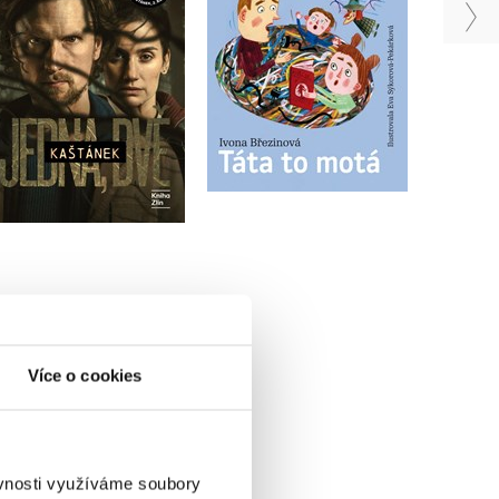
Soren Sveistrup
Andrea Kamasová
Do košíku
Do košíku
399 Kč
499 Kč
215 Kč
269 Kč
Více o cookies
ěvnosti využíváme soubory