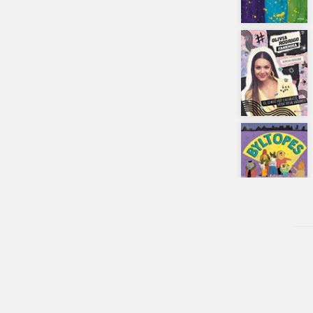
Beletrie pro děti
Beletrie pro dospělé
Byznys a ekonomie
Cestování
Dárkové publikace
Dárkové zboží
Digitální fotografie
Esoterika a duchovní svět