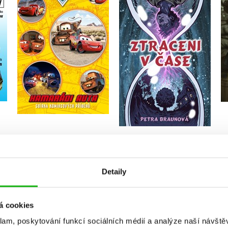
Petra Braunová
Kolektiv
Do košíku
Do košíku
239 Kč
299 Kč
239 Kč
299 Kč
Více novinek
Detaily
OCENĚNÉ
á cookies
klam, poskytování funkcí sociálních médií a analýze naší návšt