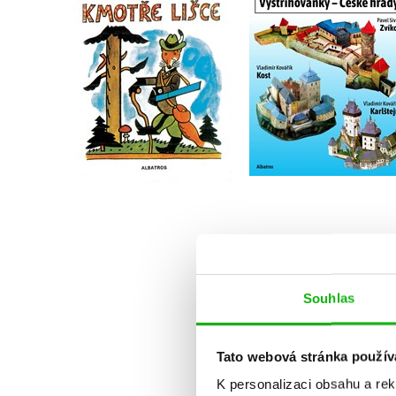
hrady
Josef Lada
Do košíku
Do košíku
319 Kč
215 Kč
399 Kč
269 Kč
Souhlas
Tato webová stránka použív
K personalizaci obsahu a re