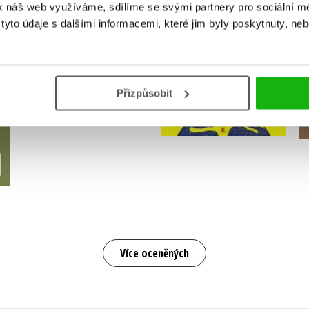
k náš web využíváme, sdílíme se svými partnery pro sociální méd
yto údaje s dalšími informacemi, které jim byly poskytnuty, neb
e
Vařená vejce - Tade
Ať žije královna!
jandre
Robin Král
Přizpůsobit
Stanislava Miková
Do košíku
Do košíku
263 Kč
329 Kč
182 Kč
228 Kč
Více oceněných