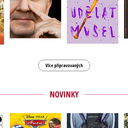
Do košíku
Do košíku
399 Kč
499 Kč
359 Kč
449 Kč
Více připravovaných
NOVINKY
Auta - Kamarádi auta -
Ztraceni v čase
Komiksové příběhy
ké