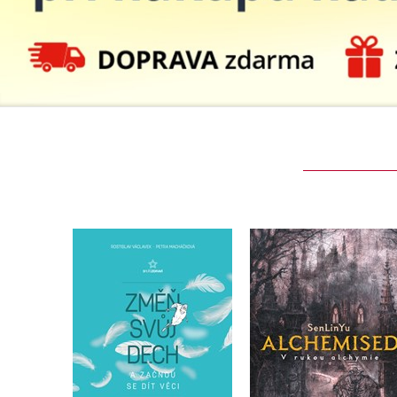
Auto - moto
Jazyky
Beletrie pro děti
Kalendáře
Beletrie pro dospělé
Kariéra a osobní rozvoj
Byznys a ekonomie
Komiks
V
Změň svůj dech a
Alchemised
začnou se dít věci
SenLinYu
,
Rostislav Václavek
Petra Václavková