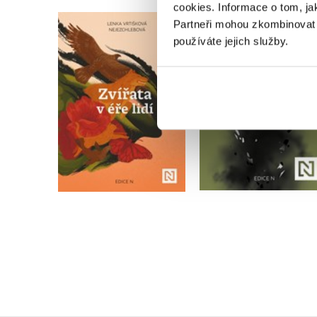
cookies.
Informace o tom, ja
Partneři mohou zkombinovat t
používáte jejich služby.
Zvířata v éře lidí
Cesta Rusů k válc
Lenka Vrtišková
Petra Procházková
Nejezchlebová
Do košíku
Do košíku
399 Kč
499 Kč
479 Kč
599 Kč