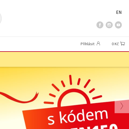
EN
Přihlásit
0 Kč