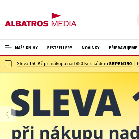
NAŠE KNIHY
BESTSELLERY
NOVINKY
PŘIPRAVUJEME
Sleva 150 Kč při nákupu nad 850 Kč s kódem
SRPEN150
|
ANGLICKÉ KNIHY -20 %
Cestování
NOVÝ VÝPRODEJ -70 %
Dárkové publikace
KNIHY S DÁRKEM
Dárkové zboží
ASTERIX S DÁRKEM
Digitální fotografie
🎁DÁRKOVÉ PUBLIKACE
Esoterika a duchovní svět
✉️ DÁRKOVÉ POUKAZY
Historie a military
Hobby