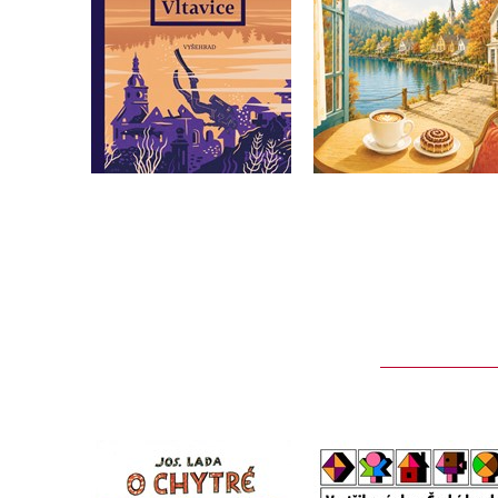
Do košíku
Do košíku
359 Kč
319 Kč
449 Kč
399 Kč
O chytré kmotře lišce
Vystřihovánky - Čes