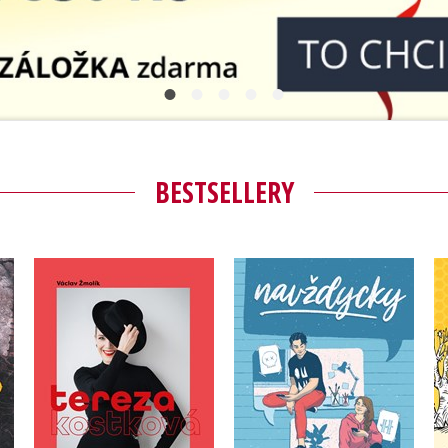
Populárně - naučná pro dospělé
Young adult (SK)
Populárně - naučné pro děti
Zahraniční literatura
Předškoláci
Zdraví a životní styl
Příroda a zahrada
BESTSELLERY
šechny tituly
Tereza Kostková
Navždycky – speciální
vydání
,
Václav Žmolík
Tereza Kostková
Nofreeusernames