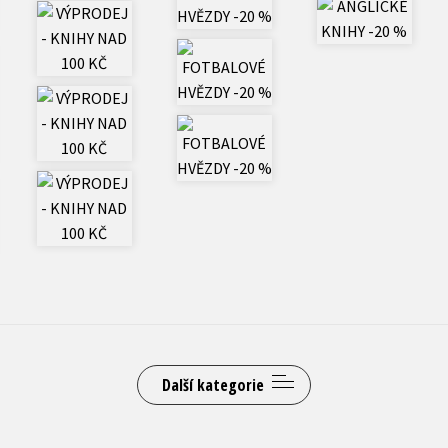
Hobby
Počítače
Jazyky
Poezie
Kalendáře
Populárně - naučná pro dospělé
Kariéra a osobní rozvoj
Populárně - naučné pro děti
Komiks
Předškoláci
Křížovky
Příroda a zahrada
Kuchařky
Přírodní vědy
New Adult
Společnost, politika
Další kategorie