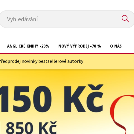
Vyhledávání
ANGLICKÉ KNIHY -20%
NOVÝ VÝPRODEJ -70 %
O NÁS
Předprodej novinky bestsellerové autorky
Přírodní vědy
Křížovky
Společnost, politika
Kuchařky
Technika a věda
New Adult
Učebnice
Ostatní
Umění a kultura
Počítače
Výchova a pedagogika
Poezie
Young adult