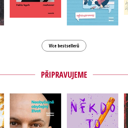
Do košíku
Do košíku
359 Kč
449 Kč
319 Kč
399 Kč
Více bestsellerů
PŘIPRAVUJEME
Neobyčejně obyčejný
Někdo to udělat musel
ce
život
,
Velikovsky
,
Rostislav Václavek
Radka Třeštíková
Marie Horovitzová