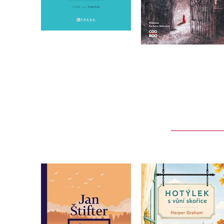
Do košíku
Do košíku
783 Kč
979 Kč
319 Kč
399 Kč
Vltavice
Hotýlek s vůní skoři
Jan Štifter
Harper Graham