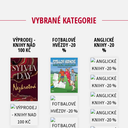
VYBRANÉ KATEGORIE
VÝPRODEJ -
FOTBALOVÉ
ANGLICKÉ
KNIHY NAD
HVĚZDY -20
KNIHY -20
100 KČ
%
%
Historie a military
Ostatní