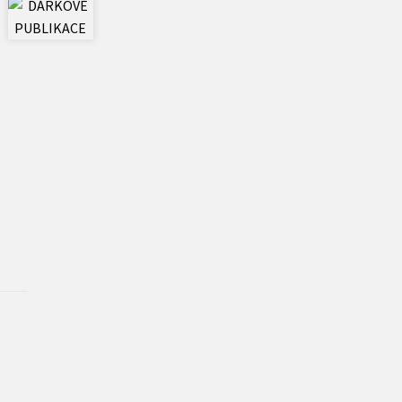
Učebnice
Umění a kultura
Výchova a pedagogika
Young adult
Young adult (SK)
Zahraniční literatura
Zdraví a životní styl