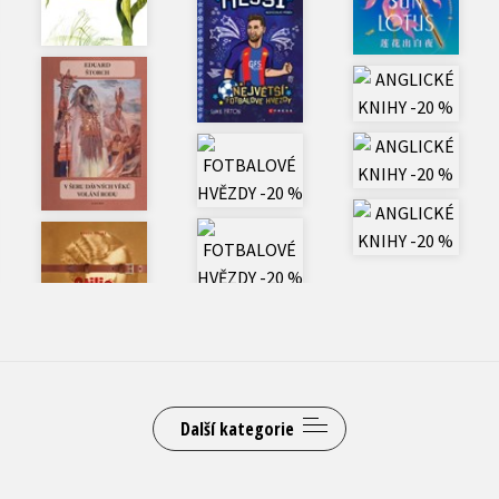
Hobby
Počítače
Jazyky
Poezie
Kalendáře
Populárně - naučná pro dospělé
Kariéra a osobní rozvoj
Populárně - naučné pro děti
Komiks
Předškoláci
Křížovky
Příroda a zahrada
Kuchařky
Přírodní vědy
New Adult
Společnost, politika
Další kategorie