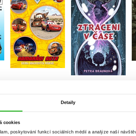
Petra Braunová
Kolektiv
Do košíku
Do košíku
239 Kč
299 Kč
239 Kč
299 Kč
Více novinek
Detaily
OCENĚNÉ
á cookies
klam, poskytování funkcí sociálních médií a analýze naší návšt