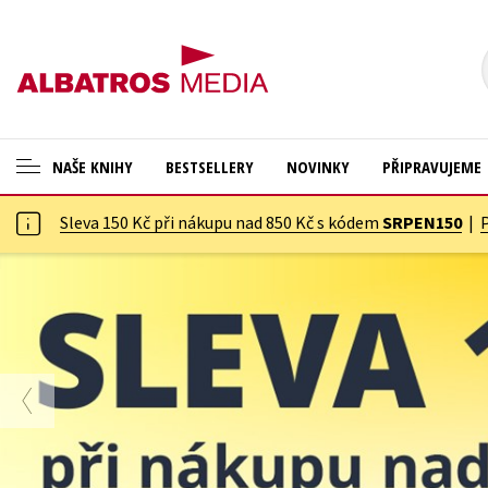
NAŠE KNIHY
BESTSELLERY
NOVINKY
PŘIPRAVUJEME
Sleva 150 Kč při nákupu nad 850 Kč s kódem
SRPEN150
|
ANGLICKÉ KNIHY -20 %
Cestování
NOVÝ VÝPRODEJ -70 %
Dárkové publikace
KNIHY S DÁRKEM
Dárkové zboží
ASTERIX S DÁRKEM
Digitální fotografie
🎁DÁRKOVÉ PUBLIKACE
Esoterika a duchovní svět
✉️ DÁRKOVÉ POUKAZY
Historie a military
Hobby