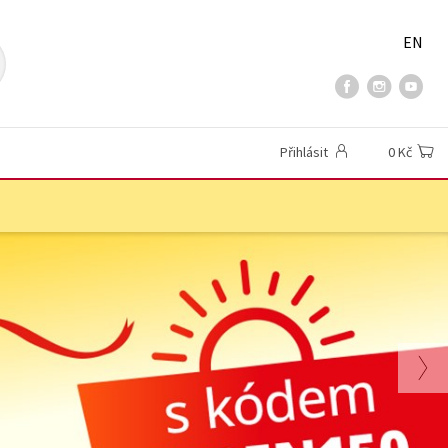
EN
Přihlásit
0 Kč