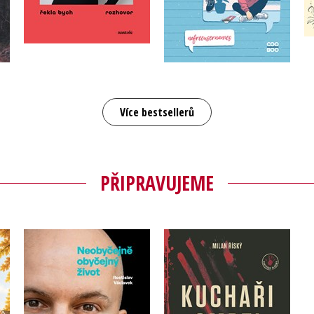
Do košíku
Do košíku
359 Kč
449 Kč
319 Kč
399 Kč
Více bestsellerů
PŘIPRAVUJEME
Neobyčejně obyčejný
Kuchaři smrti
ce
život
Milan Říský
,
Rostislav Václavek
Marie Horovitzová