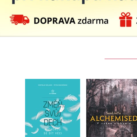
Auto - moto
Jazyky
Beletrie pro děti
Kalendáře
Beletrie pro dospělé
Kariéra a osobní rozvoj
Byznys a ekonomie
Komiks
V
Změň svůj dech a
Alchemised
začnou se dít věci
SenLinYu
,
Rostislav Václavek
Petra Václavková