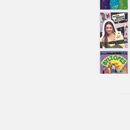
Beletrie pro děti
Beletrie pro dospělé
Byznys a ekonomie
Cestování
Dárkové publikace
Dárkové zboží
Digitální fotografie
Esoterika a duchovní svět