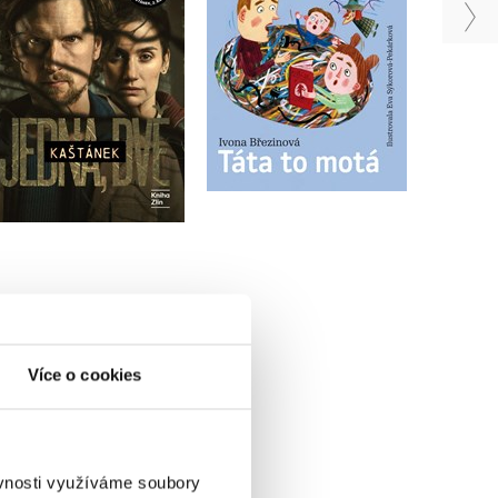
Soren Sveistrup
Andrea Kamasová
Do košíku
Do košíku
399 Kč
499 Kč
215 Kč
269 Kč
Více o cookies
ěvnosti využíváme soubory