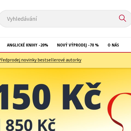
Vyhledávání
ANGLICKÉ KNIHY -20%
NOVÝ VÝPRODEJ -70 %
O NÁS
Předprodej novinky bestsellerové autorky
Přírodní vědy
Křížovky
Společnost, politika
Kuchařky
Technika a věda
New Adult
Učebnice
Ostatní
Umění a kultura
Počítače
Výchova a pedagogika
Poezie
Young adult