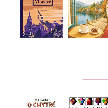
Do košíku
Do košíku
359 Kč
319 Kč
449 Kč
399 Kč
O chytré kmotře lišce
Vystřihovánky - Čes