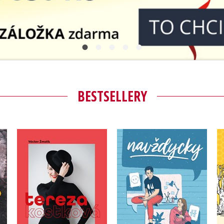
Populárně - naučná pro dospělé
Young adult (SK)
Populárně - naučné pro děti
Zahraniční literatura
Předškoláci
Zdraví a životní styl
Příroda a zahrada
BESTSELLERY
šechny tituly
Tereza Kostková
Navždycky – speciální
vydání
,
Václav Žmolík
Tereza Kostková
Nofreeusernames