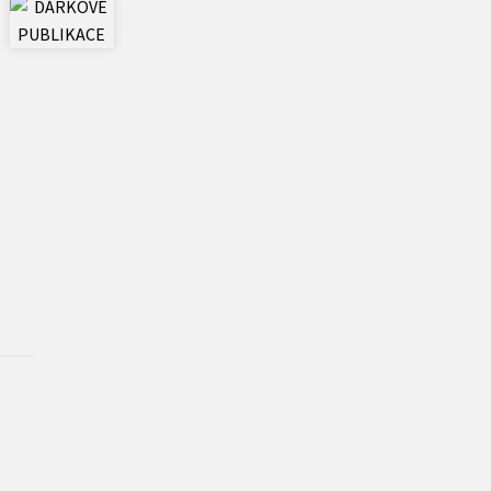
Učebnice
Umění a kultura
Výchova a pedagogika
Young adult
Young adult (SK)
Zahraniční literatura
Zdraví a životní styl