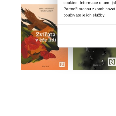
cookies.
Informace o tom, ja
Partneři mohou zkombinovat t
používáte jejich služby.
Zvířata v éře lidí
Cesta Rusů k válc
Lenka Vrtišková
Petra Procházková
Nejezchlebová
Do košíku
Do košíku
399 Kč
499 Kč
479 Kč
599 Kč