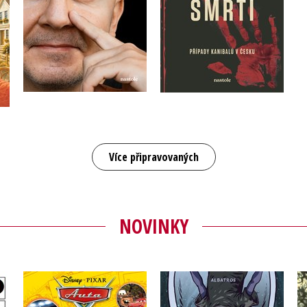
Do košíku
Do košíku
375 Kč
469 Kč
359 Kč
449 Kč
Více připravovaných
NOVINKY
Auta - Kamarádi auta -
Ztraceni v čase
Komiksové příběhy
ké