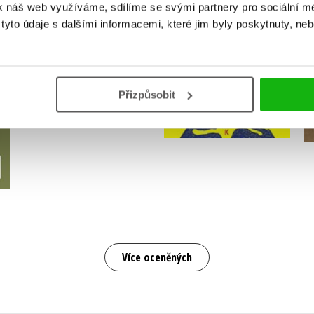
k náš web využíváme, sdílíme se svými partnery pro sociální méd
yto údaje s dalšími informacemi, které jim byly poskytnuty, neb
e
Vařená vejce - Tade
Ať žije královna!
jandre
Robin Král
Přizpůsobit
Stanislava Miková
Do košíku
Do košíku
263 Kč
329 Kč
182 Kč
228 Kč
Více oceněných