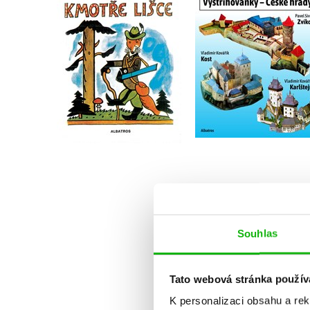
hrady
Josef Lada
Do košíku
Do košíku
319 Kč
215 Kč
399 Kč
269 Kč
Souhlas
Tato webová stránka použív
K personalizaci obsahu a re