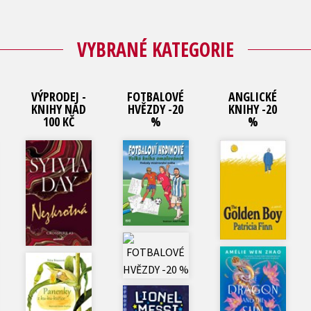
VYBRANÉ KATEGORIE
VÝPRODEJ -
FOTBALOVÉ
ANGLICKÉ
KNIHY NAD
HVĚZDY -20
KNIHY -20
100 KČ
%
%
Historie a military
Ostatní