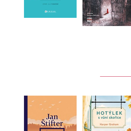
Do košíku
Do košíku
783 Kč
979 Kč
319 Kč
399 Kč
Vltavice
Hotýlek s vůní skoři
Jan Štifter
Harper Graham